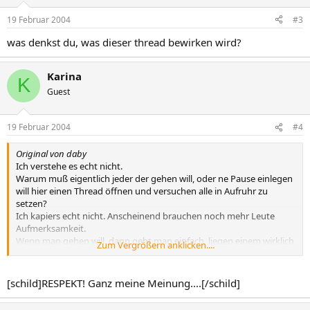
19 Februar 2004
#3
was denkst du, was dieser thread bewirken wird?
Karina
K
Guest
19 Februar 2004
#4
Original von daby
Ich verstehe es echt nicht.
Warum muß eigentlich jeder der gehen will, oder ne Pause einlegen
will hier einen Thread öffnen und versuchen alle in Aufruhr zu
setzen?
Ich kapiers echt nicht. Anscheinend brauchen noch mehr Leute
Aufmerksamkeit.
Wenn man gehen will, dann geht man einfach, liegen einem wirklich
Zum Vergrößern anklicken....
einige am Herzen kann man sie doch per PN oder IM
benachrichtigen.
Mcih nervt es wirklich, wenn es hier rund geht dann kommt einer
[schild]RESPEKT! Ganz meine Meinung....[/schild]
nach dem anderen udn schreibt, ich geh jetzt.