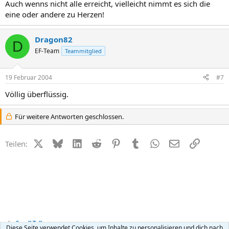
Auch wenns nicht alle erreicht, vielleicht nimmt es sich die
eine oder andere zu Herzen!
Dragon82
D
EF-Team
Teammitglied
19 Februar 2004
#7
Völlig überflüssig.
Für weitere Antworten geschlossen.
X (Twitter)
Bluesky
LinkedIn
Reddit
Pinterest
Tumblr
WhatsApp
E-Mail
Link
Teilen:
Small Talk
Diese Seite verwendet Cookies, um Inhalte zu personalisieren und dich nach