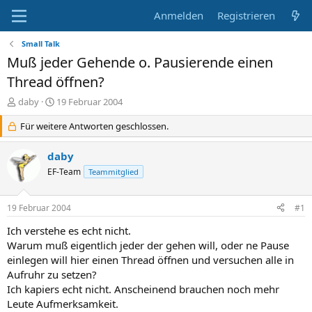
Anmelden
Registrieren
Small Talk
Muß jeder Gehende o. Pausierende einen
Thread öffnen?
E
E
daby
19 Februar 2004
r
r
s
Für weitere Antworten geschlossen.
s
t
t
e
e
daby
l
l
EF-Team
Teammitglied
l
l
e
t
r
a
19 Februar 2004
#1
m
Ich verstehe es echt nicht.
Warum muß eigentlich jeder der gehen will, oder ne Pause
einlegen will hier einen Thread öffnen und versuchen alle in
Aufruhr zu setzen?
Ich kapiers echt nicht. Anscheinend brauchen noch mehr
Leute Aufmerksamkeit.