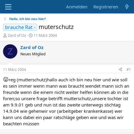
Anmelden
Registrieren
Hallo, ich bin neu hier!
muterschutz
brauche Rat -
E
E
Zard of Oz
11 März 2004
r
r
s
s
Zard of Oz
Z
t
t
Neues Mitglied
e
e
l
l
l
l
11 März 2004
#1
e
t
r
a
😛
reg (mutterschutz)hallo auch ich bin neu hier und wie soll
m
es sein immer wenn mann was braucht wendet mann sich an
freunde wenn die einem nicht weiter helfen können ab in die
foren;so unsere frage betrifft mutterschutz,unsere tochter ist
am 9.9.01 geb und nun ist das zweite unterwegs stichtag
14.9.04 wie gehenwir vor (arbeitgeber krankenkasse) wer
kann uns dabei ein paar ratschläge geben wie und was wir
beachten müssen