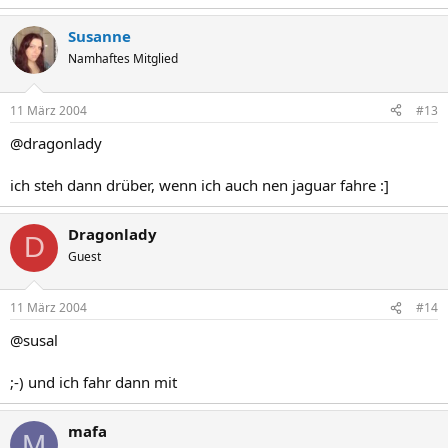
Susanne
Namhaftes Mitglied
11 März 2004
#13
@dragonlady
ich steh dann drüber, wenn ich auch nen jaguar fahre :]
Dragonlady
D
Guest
11 März 2004
#14
@susal
;-) und ich fahr dann mit
mafa
M