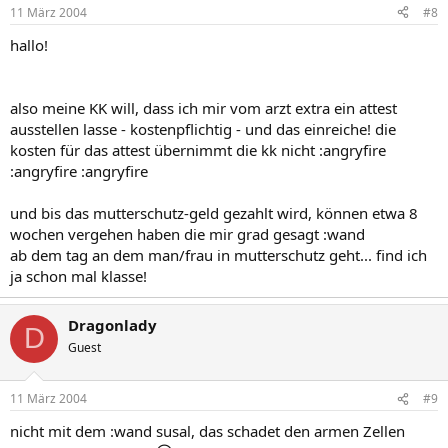
11 März 2004
#8
hallo!
also meine KK will, dass ich mir vom arzt extra ein attest
ausstellen lasse - kostenpflichtig - und das einreiche! die
kosten für das attest übernimmt die kk nicht :angryfire
:angryfire :angryfire
und bis das mutterschutz-geld gezahlt wird, können etwa 8
wochen vergehen haben die mir grad gesagt :wand
ab dem tag an dem man/frau in mutterschutz geht... find ich
ja schon mal klasse!
Dragonlady
D
Guest
11 März 2004
#9
nicht mit dem :wand susal, das schadet den armen Zellen