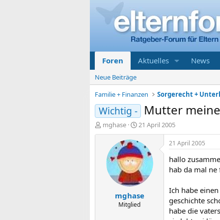
Foren
Aktuelles
News
Neue Beiträge
Familie + Finanzen
Mutter meine
Wichtig -
E
E
mghase
21 April 2005
r
r
s
s
21 April 2005
t
t
hallo zusamme
e
e
l
l
hab da mal ne 
l
l
e
t
Ich habe einen
mghase
r
a
geschichte sch
m
Mitglied
habe die vater