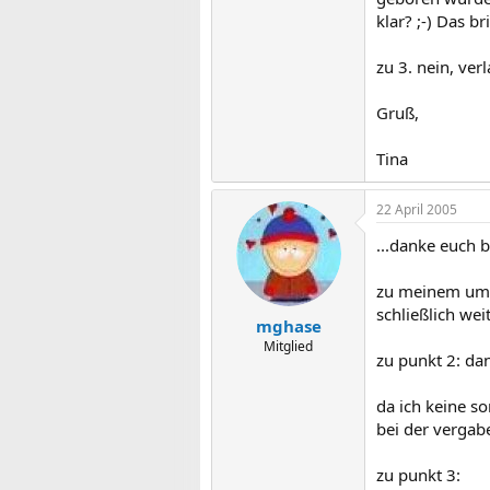
klar? ;-) Das b
zu 3. nein, ver
Gruß,
Tina
22 April 2005
...danke euch b
zu meinem umga
schließlich weit
mghase
Mitglied
zu punkt 2: dan
da ich keine s
bei der vergab
zu punkt 3: