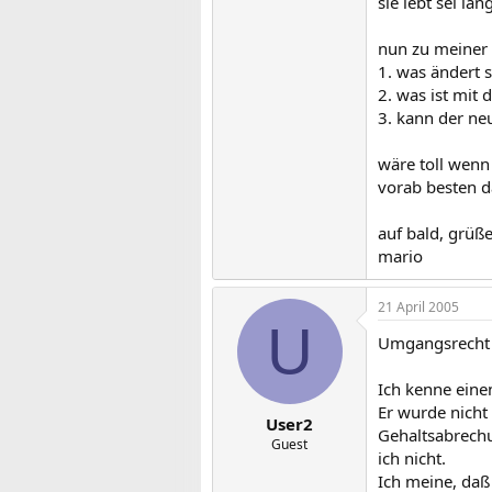
sie lebt sei l
nun zu meiner 
1. was ändert 
2. was ist mit
3. kann der ne
wäre toll wenn
vorab besten d
auf bald, grüß
mario
21 April 2005
U
Umgangsrecht ha
Ich kenne eine
Er wurde nicht
User2
Gehaltsabrechu
Guest
ich nicht.
Ich meine, daß