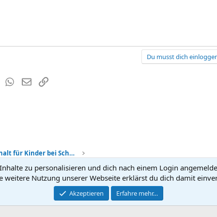
Du musst dich einloggen
est
Tumblr
WhatsApp
E-Mail
Link
Sorgerecht + Unterhalt für Kinder bei Scheidung
nhalte zu personalisieren und dich nach einem Login angemeldet 
Kontakt
Nutzun
e weitere Nutzung unserer Webseite erklärst du dich damit einve
®
Community platform by XenForo
Akzeptieren
Erfahre mehr…
© 2010-2026 XenForo Ltd.