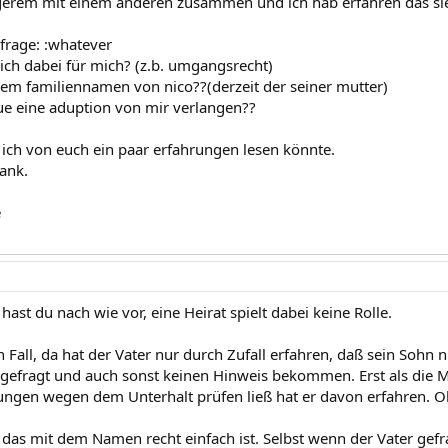
ängerem mit einem anderen zusammen und ich hab erfahren das sie
frage: :whatever
sich dabei für mich? (z.b. umgangsrecht)
 dem familiennamen von nico??(derzeit der seiner mutter)
ue eine aduption von mir verlangen??
 ich von euch ein paar erfahrungen lesen könnte.
ank.
e
st du nach wie vor, eine Heirat spielt dabei keine Rolle.
n Fall, da hat der Vater nur durch Zufall erfahren, daß sein Sohn
 gefragt und auch sonst keinen Hinweis bekommen. Erst als die M
ngen wegen dem Unterhalt prüfen ließ hat er davon erfahren. Ob
 das mit dem Namen recht einfach ist. Selbst wenn der Vater gef