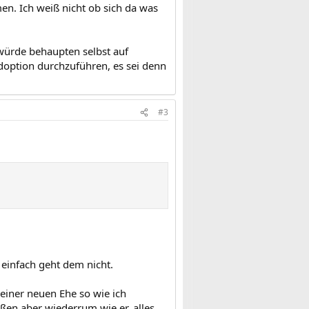
n. Ich weiß nicht ob sich da was
würde behaupten selbst auf
option durchzuführen, es sei denn
#3
 einfach geht dem nicht.
meiner neuen Ehe so wie ich
en aber wiederrum wie er, alles