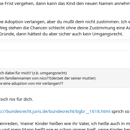
se Frist vergehen, dann kann das Kind den neuen Namen annehme
ine Adoption verlangen, aber du mußt dem nicht zustimmen. Ich 
Weg stehen die Chancen schlecht ohne deine Zustimmung eine Ad
ge Gründe, dann hättest du aber sicher auch kein Umgangsrecht.
ich dabei für mich? (z.b. umgangsrecht)
dem familiennamen von nico??(derzeit der seiner mutter)
ue eine aduption von mir verlangen??
sich nix für dich.
p://bundesrecht.juris.de/bundesrecht/bgb/__1618.html
sprich so
 einreden, 'meine' Kinder heißen wie ihr Vater, ich heiße auch in 
und mein Mann heißt wie er schon immer hieß, seine Kinder heiß