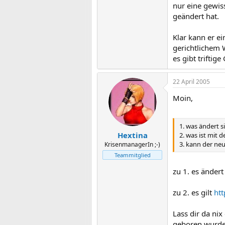
nur eine gewis
geändert hat.
Klar kann er e
gerichtlichem 
es gibt trifti
22 April 2005
Moin,
1. was ändert s
Hextina
2. was ist mit 
3. kann der ne
KrisenmanagerIn ;-)
Teammitglied
zu 1. es ändert 
zu 2. es gilt
htt
Lass dir da nix
geboren wurde 