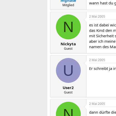
mghase
wann hast du ge
Mitglied
2 Mai 2005
N
es ist dabei w
das Kind den mä
mit Sicherheit
aber ich meine
Nickyta
namen des Ma
Guest
2 Mai 2005
U
Er schreibt ja
User2
Guest
2 Mai 2005
N
dann dürfte di