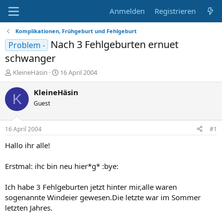
Anmelden
Registrieren
Komplikationen, Frühgeburt und Fehlgeburt
Nach 3 Fehlgeburten ernuet
Problem -
schwanger
E
E
KleineHäsin
16 April 2004
r
r
s
s
KleineHäsin
K
t
t
Guest
e
e
l
l
l
l
16 April 2004
#1
e
t
r
a
Hallo ihr alle!
m
Erstmal: ihc bin neu hier*g* :bye:
Ich habe 3 Fehlgeburten jetzt hinter mir,alle waren
sogenannte Windeier gewesen.Die letzte war im Sommer
letzten Jahres.