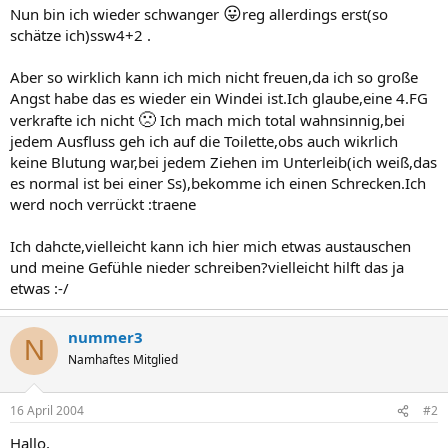
😛
Nun bin ich wieder schwanger
reg allerdings erst(so
schätze ich)ssw4+2 .
Aber so wirklich kann ich mich nicht freuen,da ich so große
Angst habe das es wieder ein Windei ist.Ich glaube,eine 4.FG
🙁
verkrafte ich nicht
Ich mach mich total wahnsinnig,bei
jedem Ausfluss geh ich auf die Toilette,obs auch wikrlich
keine Blutung war,bei jedem Ziehen im Unterleib(ich weiß,das
es normal ist bei einer Ss),bekomme ich einen Schrecken.Ich
werd noch verrückt :traene
Ich dahcte,vielleicht kann ich hier mich etwas austauschen
und meine Gefühle nieder schreiben?vielleicht hilft das ja
etwas :-/
nummer3
N
Namhaftes Mitglied
16 April 2004
#2
Hallo,