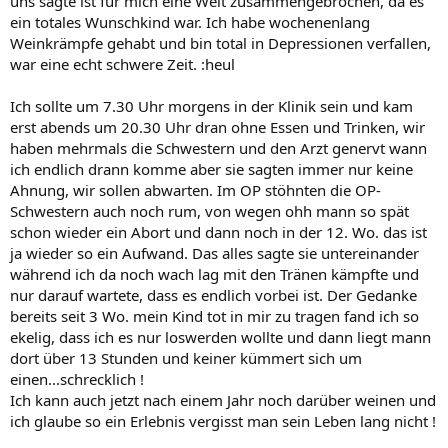
uns sagte ist für mich eine Welt zusammengebrochen, da es
ein totales Wunschkind war. Ich habe wochenenlang
Weinkrämpfe gehabt und bin total in Depressionen verfallen,
war eine echt schwere Zeit. :heul
Ich sollte um 7.30 Uhr morgens in der Klinik sein und kam
erst abends um 20.30 Uhr dran ohne Essen und Trinken, wir
haben mehrmals die Schwestern und den Arzt genervt wann
ich endlich drann komme aber sie sagten immer nur keine
Ahnung, wir sollen abwarten. Im OP stöhnten die OP-
Schwestern auch noch rum, von wegen ohh mann so spät
schon wieder ein Abort und dann noch in der 12. Wo. das ist
ja wieder so ein Aufwand. Das alles sagte sie untereinander
während ich da noch wach lag mit den Tränen kämpfte und
nur darauf wartete, dass es endlich vorbei ist. Der Gedanke
bereits seit 3 Wo. mein Kind tot in mir zu tragen fand ich so
ekelig, dass ich es nur loswerden wollte und dann liegt mann
dort über 13 Stunden und keiner kümmert sich um
einen...schrecklich !
Ich kann auch jetzt nach einem Jahr noch darüber weinen und
ich glaube so ein Erlebnis vergisst man sein Leben lang nicht !