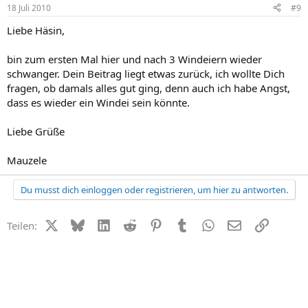
18 Juli 2010
#9
Liebe Häsin,
bin zum ersten Mal hier und nach 3 Windeiern wieder
schwanger. Dein Beitrag liegt etwas zurück, ich wollte Dich
fragen, ob damals alles gut ging, denn auch ich habe Angst,
dass es wieder ein Windei sein könnte.
Liebe Grüße
Mauzele
Du musst dich einloggen oder registrieren, um hier zu antworten.
X (Twitter)
Bluesky
LinkedIn
Reddit
Pinterest
Tumblr
WhatsApp
E-Mail
Link
Teilen: