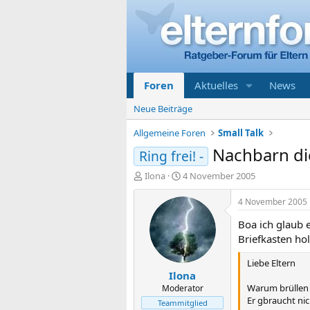
Foren
Aktuelles
News
Neue Beiträge
Allgemeine Foren
Small Talk
Nachbarn di
Ring frei! -
E
E
Ilona
4 November 2005
r
r
s
s
4 November 2005
t
t
Boa ich glaub 
e
e
l
l
Briefkasten hol
l
l
e
t
Liebe Eltern
Ilona
r
a
m
Warum brüllen 
Moderator
Er gbraucht nic
Teammitglied