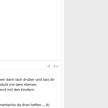
#10
en dann lach drüber und lass dir
eduld mit dem Kleinen.
wird mit den Kindern.
entarlos da dran heften.... 8)