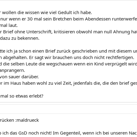
 wollen die wissen wie viel Gedult ich habe.
 nur wenn er 30 mal sein Bretchen beim Abendessen runterwerfen
mal laut.
er Brief ohne Unterschrift, kritisieren obwohl man null Ahnung ha
h dazu zu bekennen.
tte ich ja schon einen Brief zurück geschrieben und mit diesem
h abgehalten. Er sagt wir brauchen uns doch nicht rechtfertigen.
d die selben Leute die wegschauen wenn ein Kind verprügelt wird 
 anprangern.
 von sauer darüber.
r im Haus haben wohl zu viel Zeit, jedenfals die, die den brief ge
 mal so etwas erlebt?
drücken :maldrueck
ab ich das GsD noch nicht! Im Gegenteil, wenn ich bei unseren N