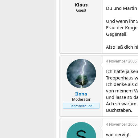
Klaus
Du und Martin 
Guest
Und wenn ihr S
Frau der Krage
Gegenteil.
Also laß dich n
4 November 2005
Ich hätte ja k
Treppenhaus w
Ich denke als 
von meinem Vat
Ilona
und lasse so d
Moderator
Ach so warum i
Teammitglied
Buchstaben.
4 November 2005
S
wie nervig!