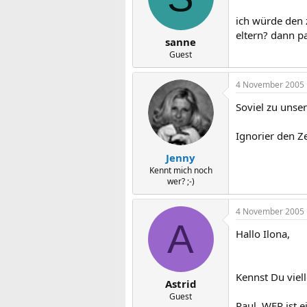
ich würde den 
eltern? dann pas
sanne
Guest
4 November 2005
Soviel zu unse
Ignorier den Zet
Jenny
Kennt mich noch
wer? ;-)
4 November 2005
A
Hallo Ilona,
Kennst Du viel
Astrid
Guest
Paul, WER ist e