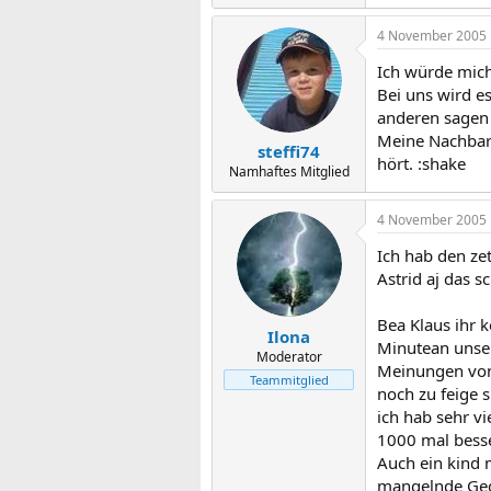
4 November 2005
Ich würde mich
Bei uns wird e
anderen sagen 
Meine Nachbari
steffi74
hört. :shake
Namhaftes Mitglied
4 November 2005
Ich hab den ze
Astrid aj das s
Bea Klaus ihr 
Ilona
Minutean unser
Moderator
Meinungen von 
Teammitglied
noch zu feige 
ich hab sehr v
1000 mal besse
Auch ein kind 
mangelnde Ged