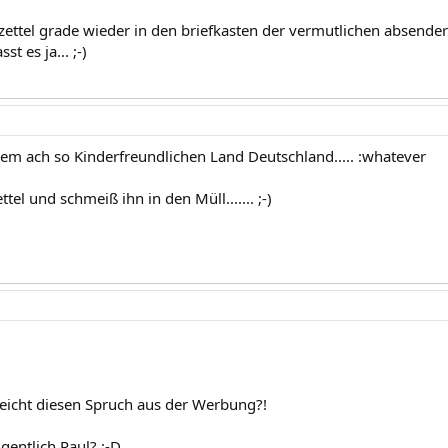
zettel grade wieder in den briefkasten der vermutlichen absender
st es ja... ;-)
rem ach so Kinderfreundlichen Land Deutschland..... :whatever
tel und schmeiß ihn in den Müll....... ;-)
leicht diesen Spruch aus der Werbung?!
igentlich Paul? :-D