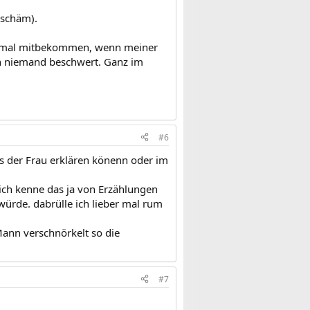
(schäm).
ihr mal mitbekommen, wenn meiner
ch niemand beschwert. Ganz im
#6
es der Frau erklären könenn oder im
 ich kenne das ja von Erzählungen
ürde. dabrülle ich lieber mal rum
Mann verschnörkelt so die
#7