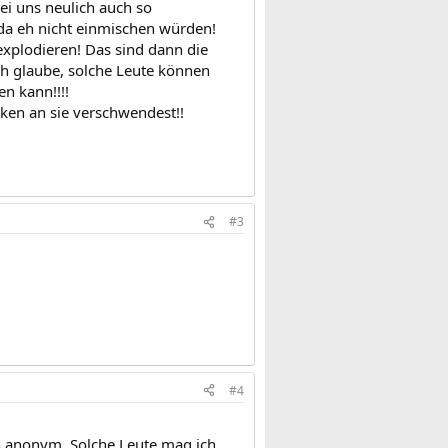
i uns neulich auch so
 da eh nicht einmischen würden!
explodieren! Das sind dann die
Ich glaube, solche Leute können
n kann!!!!
nken an sie verschwendest!!
#3
#4
ch anonym. Solche Leute mag ich