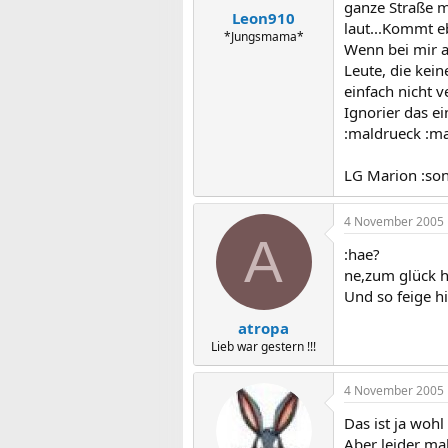
ganze Straße m
Leon910
laut...Kommt e
*Jungsmama*
Wenn bei mir a
Leute, die kein
einfach nicht 
Ignorier das e
:maldrueck :m
LG Marion :so
4 November 2005
A
:hae?
ne,zum glück h
Und so feige h
atropa
Lieb war gestern !!!
4 November 2005
Das ist ja wohl
Aber leider ma