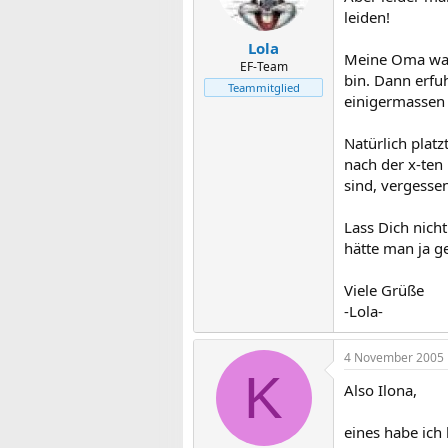
leiden!
Lola
Meine Oma war 
EF-Team
bin. Dann erfu
Teammitglied
einigermassen 
Natürlich plat
nach der x-ten
sind, vergesse
Lass Dich nicht
hätte man ja g
Viele Grüße
-Lola-
4 November 2005
K
Also Ilona,
eines habe ich