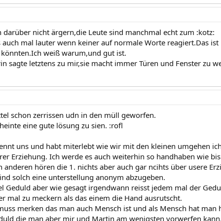
 darüber nicht ärgern,die Leute sind manchmal echt zum :kotz:
s auch mal lauter wenn keiner auf normale Worte reagiert.Das ist
könnten.Ich weiß warum,und gut ist.
n sagte letztens zu mir,sie macht immer Türen und Fenster zu we
ttel schon zerrissen udn in den müll geworfen.
cheinte eine gute lösung zu sien. :rofl
kennt uns und habt miterlebt wie wir mit den kleinen umgehen ich 
er Erziehung. Ich werde es auch weiterhin so handhaben wie bish
anderen hören die 1. nichts aber auch gar ncihts über usere E
sind solch eine unterstellung anonym abzugeben.
iel Geduld aber wie gesagt irgendwann reisst jedem mal der Gedu
r mal zu meckern als das einem die Hand ausrutscht.
muss merken das man auch Mensch ist und als Mensch hat man h
uld die man aber mir und Martin am wenigsten vorwerfen kann