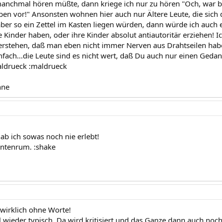
anchmal hören müßte, dann kriege ich nur zu hören "Och, war be
ben vor!" Ansonsten wohnen hier auch nur Ältere Leute, die sich
ber so ein Zettel im Kasten liegen würden, dann würde ich auch 
e Kinder haben, oder ihre Kinder absolut antiautoritär erziehen! 
verstehen, daß man eben nicht immer Nerven aus Drahtseilen habe
infach...die Leute sind es nicht wert, daß Du auch nur einen Geda
aldrueck :maldrueck
nne
ab ich sowas noch nie erlebt!
intenrum. :shake
 wirklich ohne Worte!
l wieder typisch. Da wird kritisiert und das Ganze dann auch no