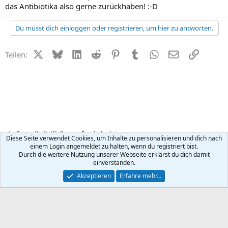
das Antibiotika also gerne zurückhaben! :-D
Du musst dich einloggen oder registrieren, um hier zu antworten.
X (Twitter)
Bluesky
LinkedIn
Reddit
Pinterest
Tumblr
WhatsApp
E-Mail
Link
Teilen:
Gesundheit, Wellness + Psychologie
Diese Seite verwendet Cookies, um Inhalte zu personalisieren und dich nach
einem Login angemeldet zu halten, wenn du registriert bist.
Durch die weitere Nutzung unserer Webseite erklärst du dich damit
Kontakt
Nutzungsbedingungen
Datenschutz
Hilfe
R
einverstanden.
S
S
®
Community platform by XenForo
© 2010-2026 XenForo Ltd.
Akzeptieren
Erfahre mehr…