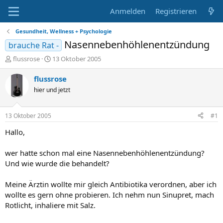
Anmelden
Registrieren
Gesundheit, Wellness + Psychologie
Nasennebenhöhlenentzündung
brauche Rat -
E
E
flussrose
13 Oktober 2005
r
r
s
s
flussrose
t
t
hier und jetzt
e
e
l
l
l
l
13 Oktober 2005
#1
e
t
r
a
Hallo,
m
wer hatte schon mal eine Nasennebenhöhlenentzündung?
Und wie wurde die behandelt?
Meine Ärztin wollte mir gleich Antibiotika verordnen, aber ich
wollte es gern ohne probieren. Ich nehm nun Sinupret, mach
Rotlicht, inhaliere mit Salz.