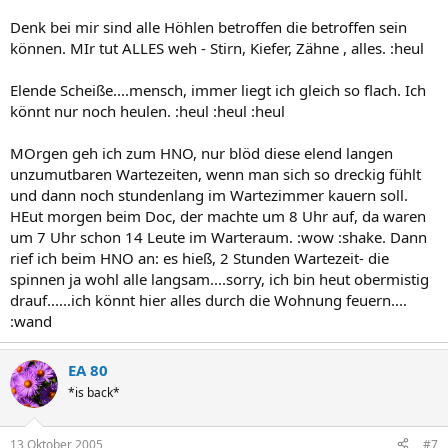
Denk bei mir sind alle Höhlen betroffen die betroffen sein
können. MIr tut ALLES weh - Stirn, Kiefer, Zähne , alles. :heul
Elende Scheiße....mensch, immer liegt ich gleich so flach. Ich
könnt nur noch heulen. :heul :heul :heul
MOrgen geh ich zum HNO, nur blöd diese elend langen
unzumutbaren Wartezeiten, wenn man sich so dreckig fühlt
und dann noch stundenlang im Wartezimmer kauern soll.
HEut morgen beim Doc, der machte um 8 Uhr auf, da waren
um 7 Uhr schon 14 Leute im Warteraum. :wow :shake. Dann
rief ich beim HNO an: es hieß, 2 Stunden Wartezeit- die
spinnen ja wohl alle langsam....sorry, ich bin heut obermistig
drauf......ich könnt hier alles durch die Wohnung feuern....
:wand
EA 80
*is back*
13 Oktober 2005
#7