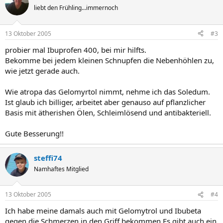
liebt den Frühling...immernoch
13 Oktober 2005
#3
probier mal Ibuprofen 400, bei mir hilfts.
Bekomme bei jedem kleinen Schnupfen die Nebenhöhlen zu,
wie jetzt gerade auch.
Wie atropa das Gelomyrtol nimmt, nehme ich das Soledum.
Ist glaub ich billiger, arbeitet aber genauso auf pflanzlicher
Basis mit ätherishen Ölen, Schleimlösend und antibakteriell.
Gute Besserung!!
steffi74
Namhaftes Mitglied
13 Oktober 2005
#4
Ich habe meine damals auch mit Gelomytrol und Ibubeta
gegen die Schmerzen in den Griff bekommen.Es gibt auch ein