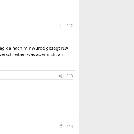
#12
rag da nach mir wurde gesagt NIX
verschreiben was aber nicht an
#13
#14