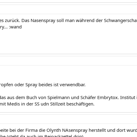
es zurück. Das Nasenspray soll man während der Schwangerschaf
ry... :wand
Tropfen oder Spray beides ist verwendbar.
as aus dem Buch von Spielmann und Schäfer Embrytox. Institut in
mit Medis in der SS udn Stillzeit beschäftigen.
beite bei der Firma die Olynth NAsenspray herstellt und dort wur
be (steht da auch im Beipackzettel drin)