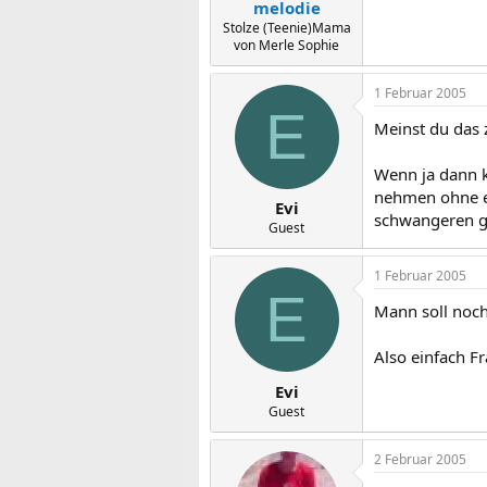
melodie
Stolze (Teenie)Mama
von Merle Sophie
1 Februar 2005
E
Meinst du das
Wenn ja dann k
nehmen ohne ei
Evi
schwangeren ge
Guest
1 Februar 2005
E
Mann soll noch
Also einfach F
Evi
Guest
2 Februar 2005