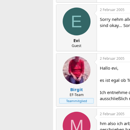
2 Februar 2005
E
Sorry nehm all
sind okay... Sor
Evi
Guest
2 Februar 2005
Hallo evi,
es ist egal ob 
Birgit
Ich entnehme d
EF-Team
ausschließlich 
Teammitglied
2 Februar 2005
M
hm also ich ar
geschrieben ha