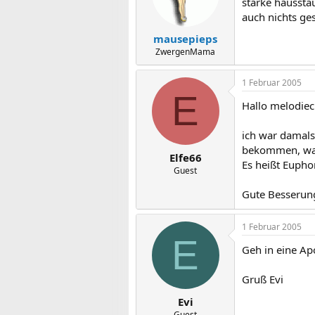
starke hausstau
auch nichts ge
mausepieps
ZwergenMama
1 Februar 2005
E
Hallo melodiec
ich war damals
bekommen, was 
Elfe66
Es heißt Eupho
Guest
Gute Besserun
1 Februar 2005
E
Geh in eine Ap
Gruß Evi
Evi
Guest