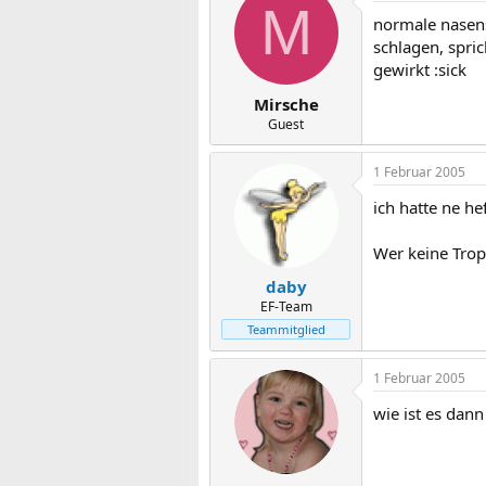
M
normale nasens
schlagen, spric
gewirkt :sick
Mirsche
Guest
1 Februar 2005
ich hatte ne h
Wer keine Trop
daby
EF-Team
Teammitglied
1 Februar 2005
wie ist es dan