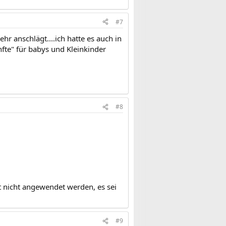
#7
r anschlägt....ich hatte es auch in
fte" für babys und Kleinkinder
#8
t nicht angewendet werden, es sei
#9