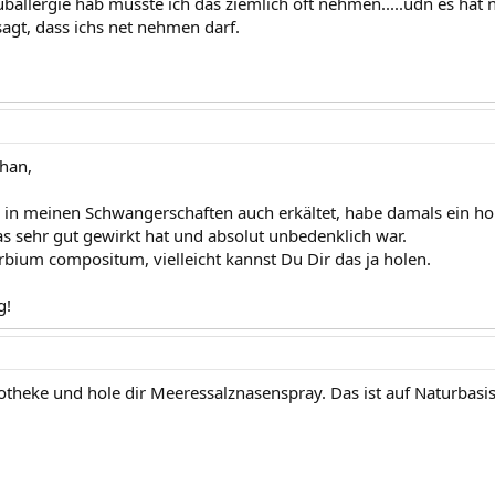
ballergie hab musste ich das ziemlich oft nehmen.....udn es hat n
sagt, dass ichs net nehmen darf.
han,
 in meinen Schwangerschaften auch erkältet, habe damals ein 
sehr gut gewirkt hat und absolut unbedenklich war.
rbium compositum, vielleicht kannst Du Dir das ja holen.
g!
otheke und hole dir Meeressalznasenspray. Das ist auf Naturbasis