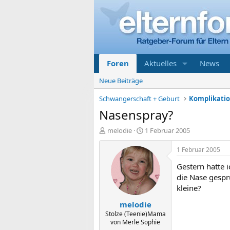
Foren
Aktuelles
News
Neue Beiträge
Schwangerschaft + Geburt
Nasenspray?
E
E
melodie
1 Februar 2005
r
r
s
s
1 Februar 2005
t
t
Gestern hatte i
e
e
l
l
die Nase gesprü
l
l
kleine?
e
t
melodie
r
a
m
Stolze (Teenie)Mama
von Merle Sophie