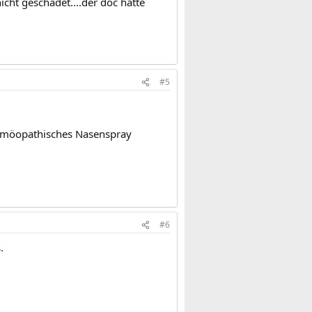
icht geschadet....der doc hatte
#5
homöopathisches Nasenspray
#6
.