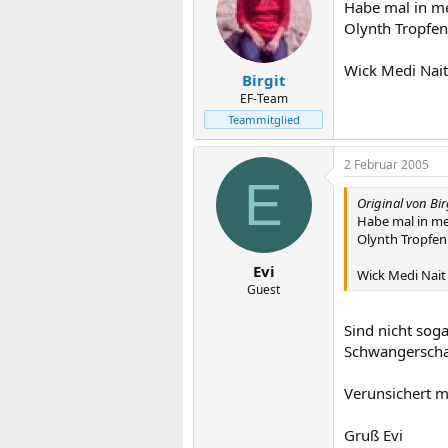
Habe mal in m
Olynth Tropfen
Wick Medi Nait
Birgit
EF-Team
Teammitglied
2 Februar 2005
E
Original von Bir
Habe mal in m
Olynth Tropfen
Evi
Wick Medi Nait
Guest
Sind nicht sog
Schwangerscha
Verunsichert m
Gruß Evi