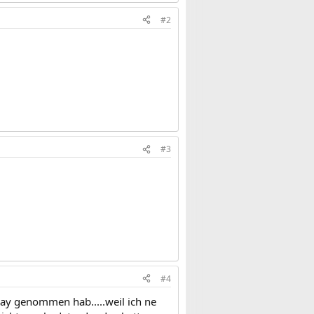
#2
#3
#4
ray genommen hab.....weil ich ne