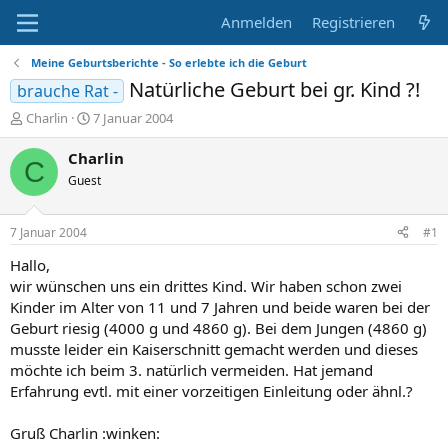
Anmelden
Registrieren
Meine Geburtsberichte - So erlebte ich die Geburt
Natürliche Geburt bei gr. Kind ?!
brauche Rat -
E
E
Charlin
7 Januar 2004
r
r
s
s
Charlin
C
t
t
Guest
e
e
l
l
l
l
7 Januar 2004
#1
e
t
r
a
Hallo,
m
wir wünschen uns ein drittes Kind. Wir haben schon zwei
Kinder im Alter von 11 und 7 Jahren und beide waren bei der
Geburt riesig (4000 g und 4860 g). Bei dem Jungen (4860 g)
musste leider ein Kaiserschnitt gemacht werden und dieses
möchte ich beim 3. natürlich vermeiden. Hat jemand
Erfahrung evtl. mit einer vorzeitigen Einleitung oder ähnl.?
Gruß Charlin :winken: