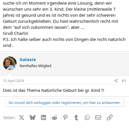
suche ich im Moment irgendwie eine Lösung, denn wir
wünschen uns sehr ein 3. Kind. Der kleine (mittlerweile 7
Jahre) ist gesund und es ist nichts von der sehr schweren
Geburt zurückgeblieben. Du hast wahrscheinlich recht mit
dem "auf sich zukommen lassen", aber ...
Gruß Charlin
P.S. Ich halte selber auch nichts von Dingen die nicht natürlich
sind .
Galaxie
Namhaftes Mitglied
15 April 2009
#5
Dies ist das Thema Natürliche Geburt bei gr. Kind ?!
Du musst dich einloggen oder registrieren, um hier zu antworten.
X (Twitter)
Bluesky
LinkedIn
Reddit
Pinterest
Tumblr
WhatsApp
E-Mail
Link
Teilen: