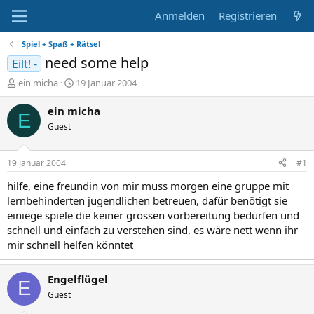
Anmelden
Registrieren
Spiel + Spaß + Rätsel
need some help
Eilt! -
E
E
ein micha
19 Januar 2004
r
r
s
s
ein micha
E
t
t
Guest
e
e
l
l
l
l
19 Januar 2004
#1
e
t
r
a
hilfe, eine freundin von mir muss morgen eine gruppe mit
m
lernbehinderten jugendlichen betreuen, dafür benötigt sie
einiege spiele die keiner grossen vorbereitung bedürfen und
schnell und einfach zu verstehen sind, es wäre nett wenn ihr
mir schnell helfen könntet
Engelflügel
E
Guest