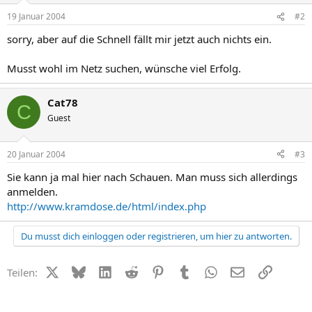
19 Januar 2004
#2
sorry, aber auf die Schnell fällt mir jetzt auch nichts ein.
Musst wohl im Netz suchen, wünsche viel Erfolg.
Cat78
C
Guest
20 Januar 2004
#3
Sie kann ja mal hier nach Schauen. Man muss sich allerdings
anmelden.
http://www.kramdose.de/html/index.php
Du musst dich einloggen oder registrieren, um hier zu antworten.
X (Twitter)
Bluesky
LinkedIn
Reddit
Pinterest
Tumblr
WhatsApp
E-Mail
Link
Teilen: