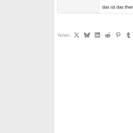
das ist das the
X (Twitter)
Bluesky
LinkedIn
Reddit
Pinter
Teilen: