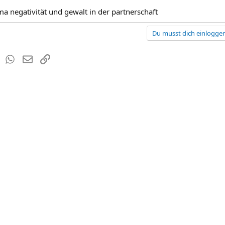
ma negativität und gewalt in der partnerschaft
Du musst dich einloggen
est
Tumblr
WhatsApp
E-Mail
Link