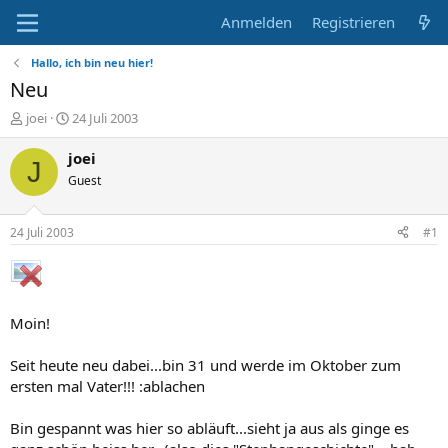
Anmelden
Registrieren
Hallo, ich bin neu hier!
Neu
E
E
joei
24 Juli 2003
r
r
s
s
joei
J
t
t
Guest
e
e
l
l
l
l
24 Juli 2003
#1
e
t
r
a
m
Moin!
Seit heute neu dabei...bin 31 und werde im Oktober zum
ersten mal Vater!!! :ablachen
Bin gespannt was hier so abläuft...sieht ja aus als ginge es