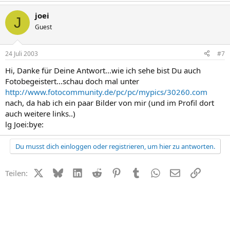
joei
J
Guest
24 Juli 2003
#7
Hi, Danke für Deine Antwort...wie ich sehe bist Du auch
Fotobegeistert...schau doch mal unter
http://www.fotocommunity.de/pc/pc/mypics/30260.com
nach, da hab ich ein paar Bilder von mir (und im Profil dort
auch weitere links..)
lg Joei:bye:
Du musst dich einloggen oder registrieren, um hier zu antworten.
X (Twitter)
Bluesky
LinkedIn
Reddit
Pinterest
Tumblr
WhatsApp
E-Mail
Link
Teilen: