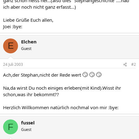
ganz schön heiss her...(also dies "Stephangeschichte"....hab
ich aber noch nicht ganz erfasst...)
Liebe Grüße Euch allen,
Joei :bye:
Elchen
E
Guest
24 Juli 2003
#2
🙄
🙄
🙄
Ach,der Stephan,nicht der Rede wert
Na,da wirst Du noch einiges erleben(mit Kind).Wisst ihr
schon,was ihr bekommt??
Herzlich Willkommen natürlich nochmal von mir :bye:
fussel
F
Guest