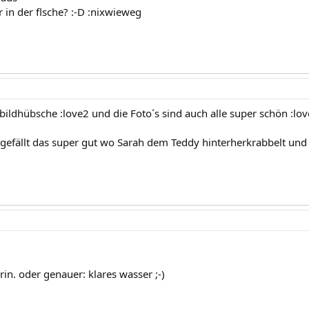
r in der flsche? :-D :nixwieweg
i bildhübsche :love2 und die Foto´s sind auch alle super schön :lo
 gefällt das super gut wo Sarah dem Teddy hinterherkrabbelt und d
rin. oder genauer: klares wasser ;-)