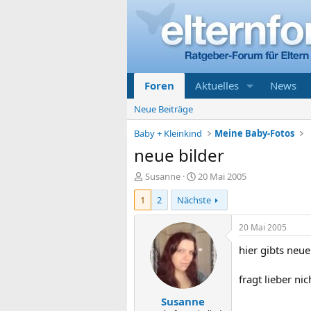
Foren
Aktuelles
News
Neue Beiträge
Baby + Kleinkind
Meine Baby-Fotos
neue bilder
E
E
Susanne
20 Mai 2005
r
r
1
2
Nächste
s
s
t
t
e
e
20 Mai 2005
l
l
hier gibts neue
l
l
e
t
r
a
fragt lieber ni
m
Susanne