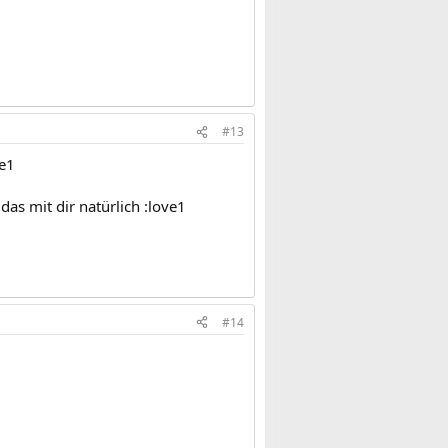
#13
ve1
as mit dir natürlich :love1
#14