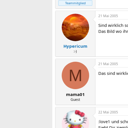
Teammitglied
21 Mai 2005
Sind wirklich 
Das Bild wo ihr
Hypericum
:-)
21 Mai 2005
M
Das sind wirkli
mama01
Guest
22 Mai 2005
:love1 und scho
Sieht Dir zieml