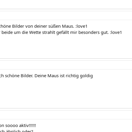
schöne Bilder von deiner süßen Maus. :love1
 beide um die Wette strahlt gefällt mir besonders gut. :love1
ch schöne Bilder. Deine Maus ist richtig goldig
n soooo aktiv!!!!!!
ich ähnlich oder?