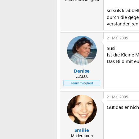
so süß krabbel
durch die gege
verstanden :en
21 Mai 2005
Susi
Ist die Klein
Das Bild mit eu
Denise
z.Z.t.U.
Teammitglied
21 Mai 2005
Gut das er nich
Smilie
Moderatorin