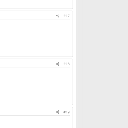
#17
#18
#19