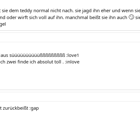
t sie dem teddy normal nicht nach. sie jagd ihn eher und wenn sie
🙄
nd oder wirft sich voll auf ihn. manchmal beißt sie ihn auch
si
gel
e Maus süüüüüüüüüüßßßßßßßßß :love1
ch zwei finde ich absolut toll . :inlove
t zurückbeißt :gap