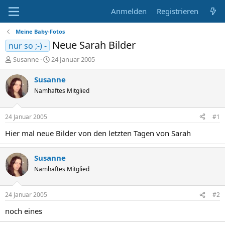
Anmelden
Registrieren
Meine Baby-Fotos
Neue Sarah Bilder
nur so ;-) -
E
E
Susanne
24 Januar 2005
r
r
s
s
Susanne
t
t
Namhaftes Mitglied
e
e
l
l
l
l
24 Januar 2005
#1
e
t
r
a
Hier mal neue Bilder von den letzten Tagen von Sarah
m
Susanne
Namhaftes Mitglied
24 Januar 2005
#2
noch eines