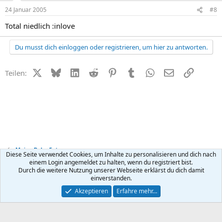
24 Januar 2005
#8
Total niedlich :inlove
Du musst dich einloggen oder registrieren, um hier zu antworten.
X (Twitter)
Bluesky
LinkedIn
Reddit
Pinterest
Tumblr
WhatsApp
E-Mail
Link
Teilen:
Meine Baby-Fotos
Diese Seite verwendet Cookies, um Inhalte zu personalisieren und dich nach
einem Login angemeldet zu halten, wenn du registriert bist.
Durch die weitere Nutzung unserer Webseite erklärst du dich damit
Kontakt
Nutzungsbedingungen
Datenschutz
Hilfe
R
einverstanden.
S
S
®
Community platform by XenForo
© 2010-2026 XenForo Ltd.
Akzeptieren
Erfahre mehr…