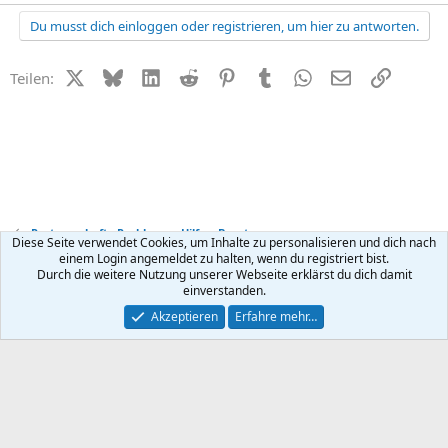
Du musst dich einloggen oder registrieren, um hier zu antworten.
X (Twitter)
Bluesky
LinkedIn
Reddit
Pinterest
Tumblr
WhatsApp
E-Mail
Link
Teilen:
Partnerschafts-Probleme - Hilfe + Beratung
Diese Seite verwendet Cookies, um Inhalte zu personalisieren und dich nach
einem Login angemeldet zu halten, wenn du registriert bist.
Durch die weitere Nutzung unserer Webseite erklärst du dich damit
Kontakt
Nutzungsbedingungen
Datenschutz
Hilfe
R
einverstanden.
S
S
®
Community platform by XenForo
© 2010-2026 XenForo Ltd.
Akzeptieren
Erfahre mehr…