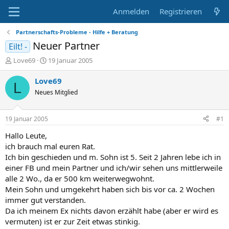
Anmelden
Registrieren
Partnerschafts-Probleme - Hilfe + Beratung
Neuer Partner
Eilt! -
E
E
Love69
19 Januar 2005
r
r
s
s
Love69
L
t
t
Neues Mitglied
e
e
l
l
l
l
19 Januar 2005
#1
e
t
r
a
Hallo Leute,
m
ich brauch mal euren Rat.
Ich bin geschieden und m. Sohn ist 5. Seit 2 Jahren lebe ich in
einer FB und mein Partner und ich/wir sehen uns mittlerweile
alle 2 Wo., da er 500 km weiterwegwohnt.
Mein Sohn und umgekehrt haben sich bis vor ca. 2 Wochen
immer gut verstanden.
Da ich meinem Ex nichts davon erzählt habe (aber er wird es
vermuten) ist er zur Zeit etwas stinkig.