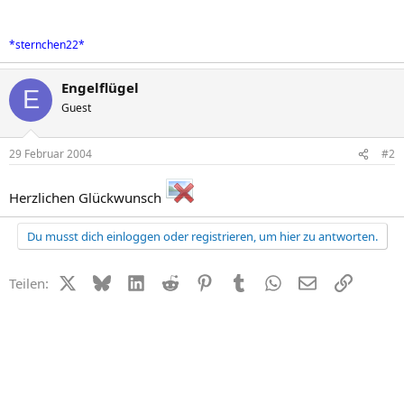
*sternchen22*
Engelflügel
E
Guest
29 Februar 2004
#2
Herzlichen Glückwunsch
Du musst dich einloggen oder registrieren, um hier zu antworten.
X (Twitter)
Bluesky
LinkedIn
Reddit
Pinterest
Tumblr
WhatsApp
E-Mail
Link
Teilen: