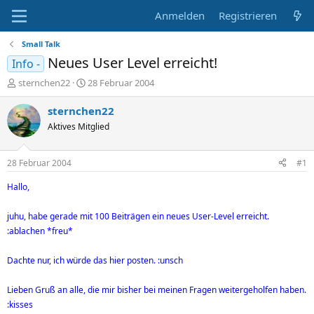
Anmelden
Registrieren
Small Talk
Neues User Level erreicht!
Info -
E
E
sternchen22
28 Februar 2004
r
r
s
s
sternchen22
t
t
Aktives Mitglied
e
e
l
l
l
l
28 Februar 2004
#1
e
t
r
a
Hallo,
m
juhu, habe gerade mit 100 Beiträgen ein neues User-Level erreicht.
:ablachen *freu*
Dachte nur, ich würde das hier posten. :unsch
Lieben Gruß an alle, die mir bisher bei meinen Fragen weitergeholfen haben.
:kisses