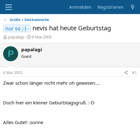
Anmelden
Registrieren
Grüße + Glückwünsche
nevis hat heute Geburtstag
nur so ;-) -
E
E
papalagi
6 Mai 2005
r
r
s
s
papalagi
P
t
t
Guest
e
e
l
l
l
l
6 Mai 2005
#1
e
t
r
a
Zwar schon länger nicht mehr oh gewesen....
m
Doch hier ein kleiner Geburtstagsgruß. :-D
Alles Gute!! :sonne