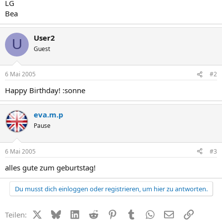
LG
Bea
User2
U
Guest
6 Mai 2005
#2
Happy Birthday! :sonne
eva.m.p
Pause
6 Mai 2005
#3
alles gute zum geburtstag!
Du musst dich einloggen oder registrieren, um hier zu antworten.
X (Twitter)
Bluesky
LinkedIn
Reddit
Pinterest
Tumblr
WhatsApp
E-Mail
Link
Teilen: