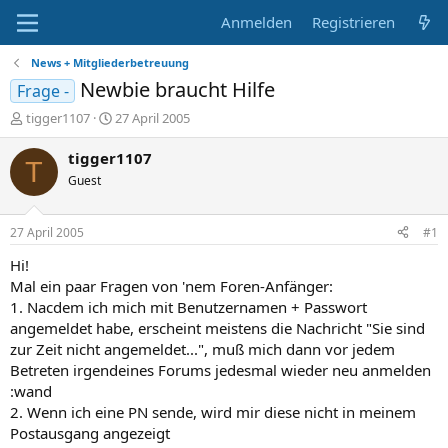
Anmelden
Registrieren
News + Mitgliederbetreuung
Newbie braucht Hilfe
Frage -
E
E
tigger1107
27 April 2005
r
r
s
s
tigger1107
T
t
t
Guest
e
e
l
l
l
l
27 April 2005
#1
e
t
r
a
Hi!
m
Mal ein paar Fragen von 'nem Foren-Anfänger:
1. Nacdem ich mich mit Benutzernamen + Passwort
angemeldet habe, erscheint meistens die Nachricht "Sie sind
zur Zeit nicht angemeldet...", muß mich dann vor jedem
Betreten irgendeines Forums jedesmal wieder neu anmelden
:wand
2. Wenn ich eine PN sende, wird mir diese nicht in meinem
Postausgang angezeigt