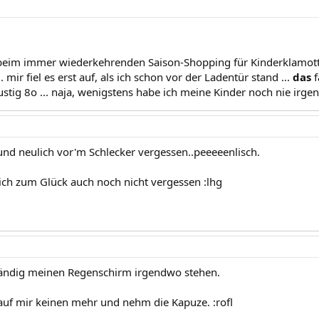
beim immer wiederkehrenden Saison-Shopping für Kinderklamotte
. mir fiel es erst auf, als ich schon vor der Ladentür stand ...
das
f
lustig 8o ... naja, wenigstens habe ich meine Kinder noch nie irge
d neulich vor'm Schlecker vergessen..peeeeenlisch.
ich zum Glück auch noch nicht vergessen :lhg
ständig meinen Regenschirm irgendwo stehen.
kauf mir keinen mehr und nehm die Kapuze. :rofl