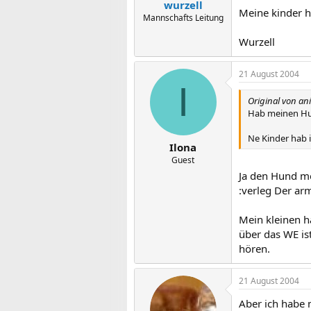
wurzell
Meine kinder h
Mannschafts Leitung
Wurzell
21 August 2004
I
Original von an
Hab meinen Hun
Ne Kinder hab 
Ilona
Guest
Ja den Hund me
:verleg Der ar
Mein kleinen h
über das WE is
hören.
21 August 2004
Aber ich habe m