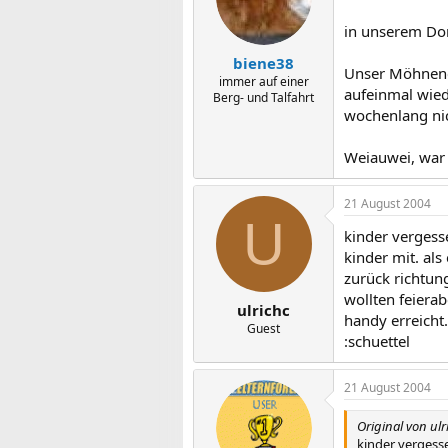
in unserem Dor
biene38
Unser Möhnencl
immer auf einer
aufeinmal wied
Berg- und Talfahrt
wochenlang nic
Weiauwei, war d
21 August 2004
U
kinder vergess
kinder mit. als
zurück richtun
wollten feiera
ulrichc
handy erreicht.
Guest
:schuettel
21 August 2004
Original von ulr
kinder vergesse