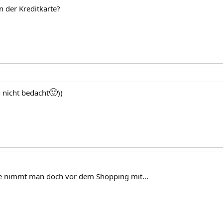
n der Kreditkarte?
🙂
h nicht bedacht
))
te nimmt man doch vor dem Shopping mit...