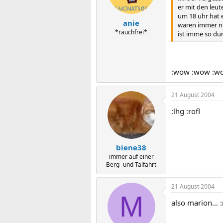
er mit den leut
um 18 uhr hat e
anie
waren immer noc
*rauchfrei*
ist imme so dur
:wow :wow :w
21 August 2004
:lhg :rofl
biene38
immer auf einer
Berg- und Talfahrt
21 August 2004
M
also marion... 