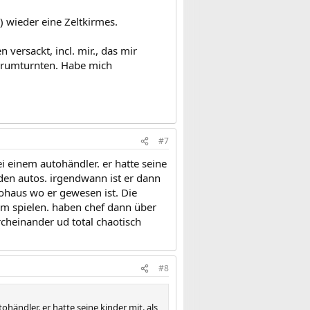
) wieder eine Zeltkirmes.
versackt, incl. mir., das mir
n rumturnten. Habe mich
#7
i einem autohändler. er hatte seine
n den autos. irgendwann ist er dann
tohaus wo er gewesen ist. Die
am spielen. haben chef dann über
urcheinander ud total chaotisch
#8
händler. er hatte seine kinder mit. als