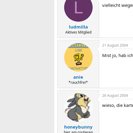
L
vielleicht wege
ludmilla
Aktives Mitglied
21 August 2004
Mist jo, hab ic
anie
*rauchfrei*
26 August 2004
wieso, die kar
honeybunny
hier am routieren