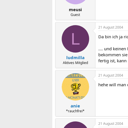
meusi
Guest
21 August 2004
L
Da bin ich ja r
.... und keine
bekommen sie 
ludmilla
fertig ist, kan
Aktives Mitglied
21 August 2004
hehe will man 
anie
*rauchfrei*
21 August 2004