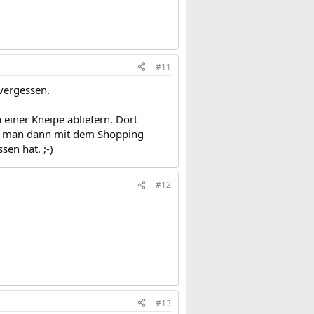
#11
 vergessen.
einer Kneipe abliefern. Dort
n man dann mit dem Shopping
sen hat. ;-)
#12
#13