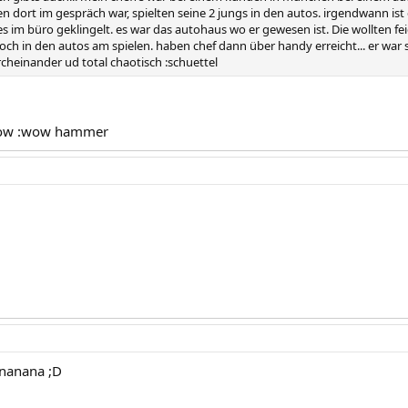
en dort im gespräch war, spielten seine 2 jungs in den autos. irgendwann ist
s im büro geklingelt. es war das autohaus wo er gewesen ist. Die wollten f
h in den autos am spielen. haben chef dann über handy erreicht... er war sch
cheinander ud total chaotisch :schuettel
ow :wow hammer
:nanana ;D