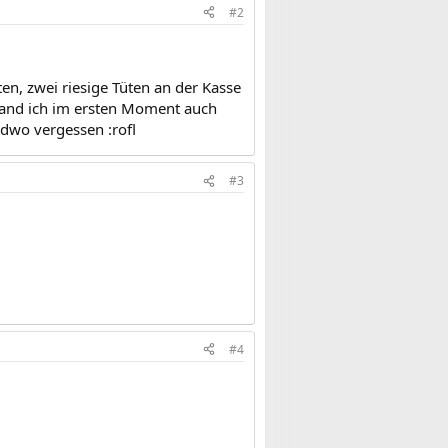
#2
n, zwei riesige Tüten an der Kasse
and ich im ersten Moment auch
ndwo vergessen :rofl
#3
#4