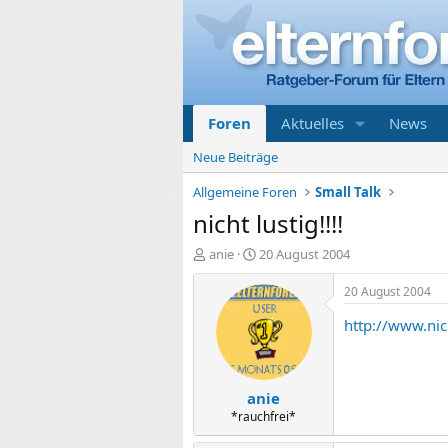
Foren
Aktuelles
News
Neue Beiträge
Allgemeine Foren
Small Talk
nicht lustig!!!!
E
E
anie
20 August 2004
r
r
s
s
20 August 2004
t
t
http://www.ni
e
e
l
l
l
l
e
t
anie
r
a
m
*rauchfrei*