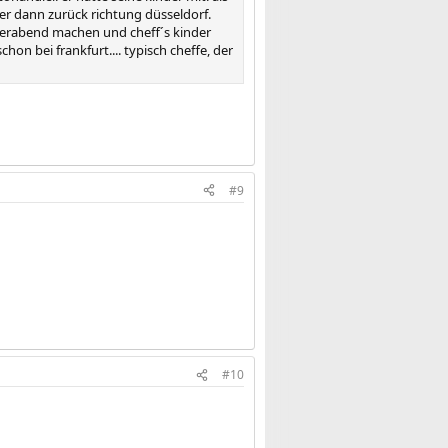
 er dann zurück richtung düsseldorf.
eierabend machen und cheff´s kinder
on bei frankfurt.... typisch cheffe, der
#9
#10