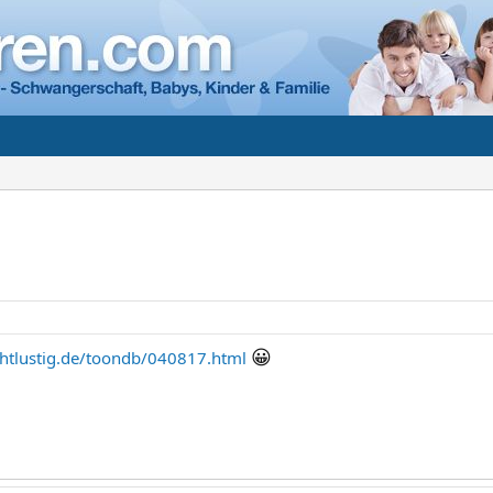
😀
chtlustig.de/toondb/040817.html