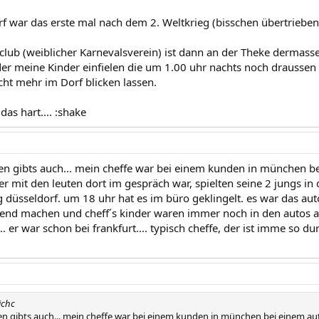
f war das erste mal nach dem 2. Weltkrieg (bisschen übertrieben
ub (weiblicher Karnevalsverein) ist dann an der Theke dermassen 
er meine Kinder einfielen die um 1.00 uhr nachts noch drausse
ht mehr im Dorf blicken lassen.
as hart.... :shake
en gibts auch... mein cheffe war bei einem kunden in münchen be
 er mit den leuten dort im gespräch war, spielten seine 2 jungs i
g düsseldorf. um 18 uhr hat es im büro geklingelt. es war das au
bend machen und cheff´s kinder waren immer noch in den autos 
.. er war schon bei frankfurt.... typisch cheffe, der ist imme so d
ichc
n gibts auch... mein cheffe war bei einem kunden in münchen bei einem auto