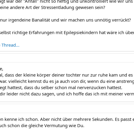
t war der "Anfall" nicht so heftig und unkontrolliert wie wir uns
 eine andere Art der Stressentladung gewesen sein?
t nur irgendeine Banalität und wir machen uns unnötig verrückt?
lbst richtige Erfahrungen mit Epilepsiekindern hat wäre ich über
e Thread...
e,
l, dass der kleine körper deiner tochter nur zur ruhe kam und es
ar. vielleicht kennst du es ja auch von dir, wenn du eine anstre
legt hattest, dass du selber schon mal nervenzucken hattest.
ir leider nicht dazu sagen, und ich hoffe das ich mit meiner verm
ken kenne ich schon. Aber nicht über mehrere Sekunden. Es passt 
auch schon die gleiche Vermutung wie Du.