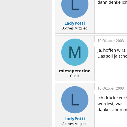
L
dann denke ich
LadyPotti
Aktives Mitglied
10 Oktober 2003
M
Ja, hoffen wir
Das soll ja scho
miesepeterine
Guest
10 Oktober 2003
L
ich drücke eu
würdest, was s
danke schon ma
LadyPotti
Aktives Mitglied