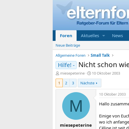
Foren
Aktuelles
News
Neue Beiträge
Allgemeine Foren
Small Talk
Nicht schon wie
Hilfe! -
E
E
miesepeterine
10 Oktober 2003
r
r
1
2
3
Nächste
s
s
t
t
e
e
10 Oktober 2003
l
l
M
Hallo zusamme
l
l
e
t
r
a
Einige von Euc
m
wo ich anfange
miesepeterine
Céline ist seit