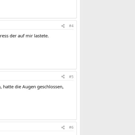
#4
ess der auf mir lastete.
#5
en, hatte die Augen geschlossen,
#6