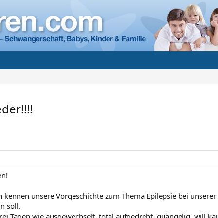
der!!!!
n!
h kennen unsere Vorgeschichte zum Thema Epilepsie bei unserer To
n soll.
 drei Tagen wie ausgewechselt, total aufgedreht, quängelig, will 