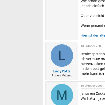
Wie schon gesag
jedoch einfach
Oder vielleich
Wenn jemand se
Hier ist der alt
10 Oktober 2003
L
@miesepeterin
ich vermute ma
nervenzucken w
in dein bett ge
LadyPotti
mehr kann ich d
Aktives Mitglied
10 Oktober 2003
M
Ja, so ein Zuc
Wir hatten ja 