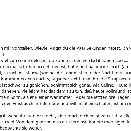
h mir vorstellen, wieviel Angst du die Paar Sekunden hatest. ich w
!!
viel von celine gelesen, du könntest den verdacht haben aber....
r normal sehr hart in nehmen ist, hatte und hat immer noch (ab 
 zu viel los ist usw (wie bei dir), dann ist er in der Nacht total u
Es kommt meistens nachts, tagsüber sieht man ihm die Strapazen n
ge ist schwer zu genießen, benimmt sich genau wie Celine. Heuta 
 daneben. Vielleicht hat das damit zu tun, daß heute Vollmund is
mein Sohn, als er kleiner war immer!! Aber die letzten drei Tage
ieder. Er ist auch hundemüde und will nicht einschlafen, ist am m
gut, wenn ihr zum Arzt geht, aber mach dich nicht verrückt. Viell
h zu viel. Von dem ganzem was du schreibst, könnte man eigentlic
beobachte sie weiter.