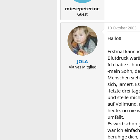
miesepeterine
Guest
10 Oktober 2003
Hallo!!
Erstmal kann ic
Blutdruck war!!!
JOLA
Ich habe schon 
Aktives Mitglied
-mein Sohn, de
Menschen sieht,
sich, jamert. 
-letzte drei ta
und stelle mich
auf Vollmund, 
heute, nö nie w
umfällt.
Es wird schon 
war ich einfac
beruhige dich, 