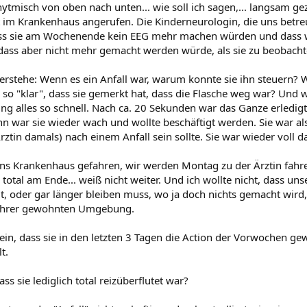
ytmisch von oben nach unten... wie soll ich sagen,... langsam gezi
t im Krankenhaus angerufen. Die Kinderneurologin, die uns betreu
ass sie am Wochenende kein EEG mehr machen würden und dass 
 dass aber nicht mehr gemacht werden würde, als sie zu beobacht
verstehe: Wenn es ein Anfall war, warum konnte sie ihn steuern
so "klar", dass sie gemerkt hat, dass die Flasche weg war? Und 
ing alles so schnell. Nach ca. 20 Sekunden war das Ganze erledigt
n war sie wieder wach und wollte beschäftigt werden. Sie war also
rztin damals) nach einem Anfall sein sollte. Sie war wieder voll da,
 ins Krankenhaus gefahren, wir werden Montag zu der Ärztin fahr
 total am Ende... weiß nicht weiter. Und ich wollte nicht, dass 
t, oder gar länger bleiben muss, wo ja doch nichts gemacht wird,
 ihrer gewohnten Umgebung.
sein, dass sie in den letzten 3 Tagen die Action der Vorwochen g
t.
ass sie lediglich total reizüberflutet war?