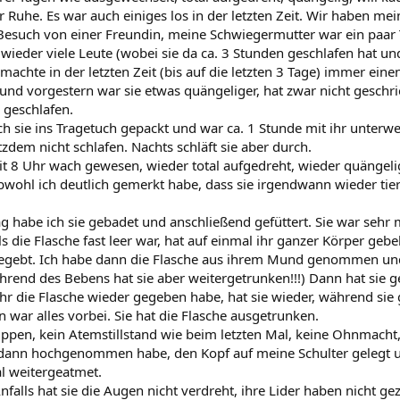
 Ruhe. Es war auch einiges los in der letzten Zeit. Wir haben mei
esuch von einer Freundin, meine Schwiegermutter war ein paar 
wieder viele Leute (wobei sie da ca. 3 Stunden geschlafen hat un
 machte in der letzten Zeit (bis auf die letzten 3 Tage) immer ein
 und vorgestern war sie etwas quängeliger, hat zwar nicht geschri
 geschlafen.
ch sie ins Tragetuch gepackt und war ca. 1 Stunde mit ihr unterw
tzdem nicht schlafen. Nachts schläft sie aber durch.
eit 8 Uhr wach gewesen, wieder total aufgedreht, wieder quängelig
wohl ich deutlich gemerkt habe, dass sie irgendwann wieder tier
g habe ich sie gebadet und anschließend gefüttert. Sie war seh
s die Flasche fast leer war, hat auf einmal ihr ganzer Körper gebe
gegebt. Ich habe dann die Flasche aus ihrem Mund genommen und
hrend des Bebens hat sie aber weitergetrunken!!!) Dann hat sie g
 ihr die Flasche wieder gegeben habe, hat sie wieder, während sie
 war alles vorbei. Sie hat die Flasche ausgetrunken.
ippen, kein Atemstillstand wie beim letzten Mal, keine Ohnmacht, 
ie dann hochgenommen habe, den Kopf auf meine Schulter gelegt u
l weitergeatmet.
falls hat sie die Augen nicht verdreht, ihre Lider haben nicht ge