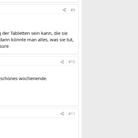
#9
 der Tabletten sein kann, die sie
nn könnte man alles, was sie tut,
:sure
#10
erschönes wochenende.
#11