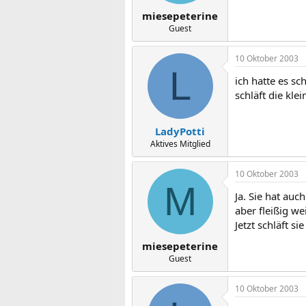
miesepeterine
Guest
10 Oktober 2003
L
ich hatte es sc
schläft die kle
LadyPotti
Aktives Mitglied
10 Oktober 2003
M
Ja. Sie hat auc
aber fleißig we
Jetzt schläft si
miesepeterine
Guest
10 Oktober 2003