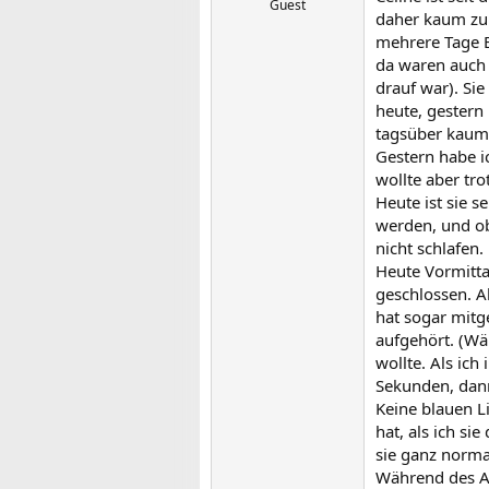
Guest
daher kaum zur
mehrere Tage B
da waren auch 
drauf war). Sie
heute, gestern
tagsüber kaum
Gestern habe i
wollte aber tro
Heute ist sie s
werden, und ob
nicht schlafen.
Heute Vormitta
geschlossen. Al
hat sogar mit
aufgehört. (Wä
wollte. Als ich
Sekunden, dann
Keine blauen L
hat, als ich s
sie ganz norma
Während des An