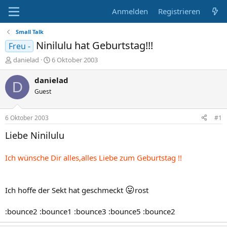
Anmelden
Registrieren
Small Talk
Ninilulu hat Geburtstag!!!
Freu -
E
E
danielad
6 Oktober 2003
r
r
s
s
danielad
D
t
t
Guest
e
e
l
l
l
l
6 Oktober 2003
#1
e
t
r
a
Liebe Ninilulu
m
Ich wünsche Dir alles,alles Liebe zum Geburtstag !!
😛
Ich hoffe der Sekt hat geschmeckt
rost
:bounce2 :bounce1 :bounce3 :bounce5 :bounce2