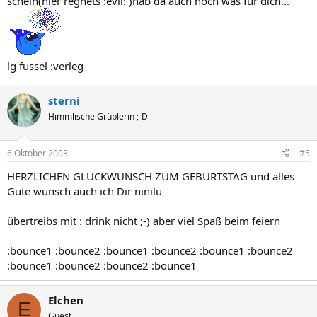
schein(hier regnets :evil: )hab da auch noch was für dich...
lg fussel :verleg
sterni
Himmlische Grüblerin ;-D
6 Oktober 2003
#5
HERZLICHEN GLÜCKWUNSCH ZUM GEBURTSTAG und alles
Gute wünsch auch ich Dir ninilu
übertreibs mit : drink nicht ;-) aber viel Spaß beim feiern
:bounce1 :bounce2 :bounce1 :bounce2 :bounce1 :bounce2
:bounce1 :bounce2 :bounce2 :bounce1
Elchen
E
Guest