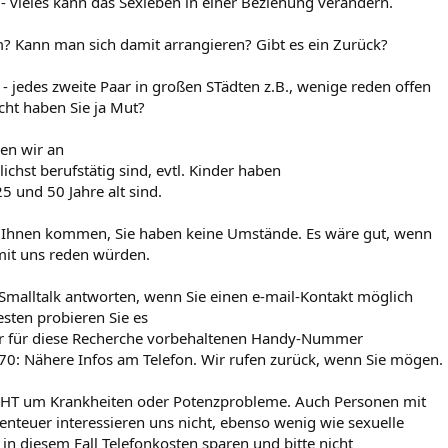
 - vieles kann das Sexleben in einer Beziehung verändern.
m? Kann man sich damit arrangieren? Gibt es ein Zurück?
es - jedes zweite Paar in großen STädten z.B., wenige reden offen
icht haben Sie ja Mut?
en wir an
ichst berufstätig sind, evtl. Kinder haben
5 und 50 Jahre alt sind.
 Ihnen kommen, Sie haben keine Umstände. Es wäre gut, wenn
mit uns reden würden.
Smalltalk antworten, wenn Sie einen e-mail-Kontakt möglich
ten probieren Sie es
er für diese Recherche vorbehaltenen Handy-Nummer
70: Nähere Infos am Telefon. Wir rufen zurück, wenn Sie mögen.
ICHT um Krankheiten oder Potenzprobleme. Auch Personen mit
benteuer interessieren uns nicht, ebenso wenig wie sexuelle
 in diesem Fall Telefonkosten sparen und bitte nicht