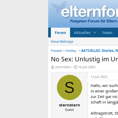
Foren
Aktuelles
News
Neue Beiträge
Freizeit + Hobby
AKTUELLES: Stories, N
No Sex: Unlustig im U
E
E
sternstern
16 Juli 2003
r
r
s
s
16 Juli 2003
t
t
S
Hallo, wir such
e
e
l
l
in einer großen
l
l
zur Zeit gar ni
e
t
schaft in lang
sternstern
r
a
m
Guest
Alltragstrott,