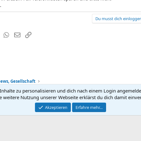
.
Du musst dich einloggen
est
Tumblr
WhatsApp
E-Mail
Link
ews, Gesellschaft
nhalte zu personalisieren und dich nach einem Login angemeldet 
Kontakt
Nutzun
e weitere Nutzung unserer Webseite erklärst du dich damit einve
®
Community platform by XenForo
Akzeptieren
Erfahre mehr…
© 2010-2026 XenForo Ltd.