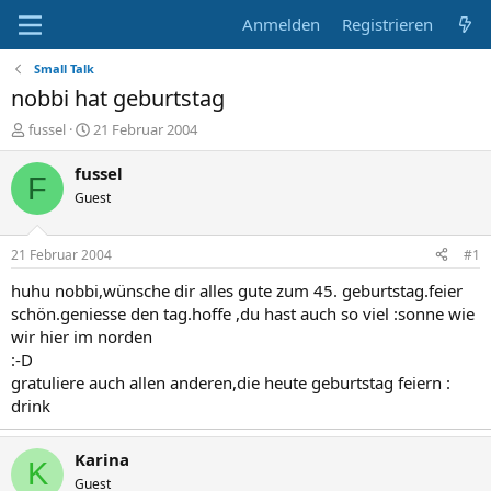
Anmelden
Registrieren
Small Talk
nobbi hat geburtstag
E
E
fussel
21 Februar 2004
r
r
s
s
fussel
F
t
t
Guest
e
e
l
l
l
l
21 Februar 2004
#1
e
t
r
a
huhu nobbi,wünsche dir alles gute zum 45. geburtstag.feier
m
schön.geniesse den tag.hoffe ,du hast auch so viel :sonne wie
wir hier im norden
:-D
gratuliere auch allen anderen,die heute geburtstag feiern :
drink
Karina
K
Guest