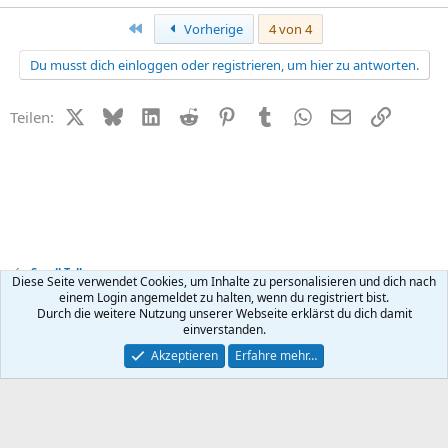
Erste
Vorherige
4 von 4
Du musst dich einloggen oder registrieren, um hier zu antworten.
X (Twitter)
Bluesky
LinkedIn
Reddit
Pinterest
Tumblr
WhatsApp
E-Mail
Link
Teilen:
Small Talk
Diese Seite verwendet Cookies, um Inhalte zu personalisieren und dich nach
einem Login angemeldet zu halten, wenn du registriert bist.
Durch die weitere Nutzung unserer Webseite erklärst du dich damit
Kontakt
Nutzungsbedingungen
Datenschutz
Hilfe
R
einverstanden.
S
S
®
Community platform by XenForo
© 2010-2026 XenForo Ltd.
Akzeptieren
Erfahre mehr…