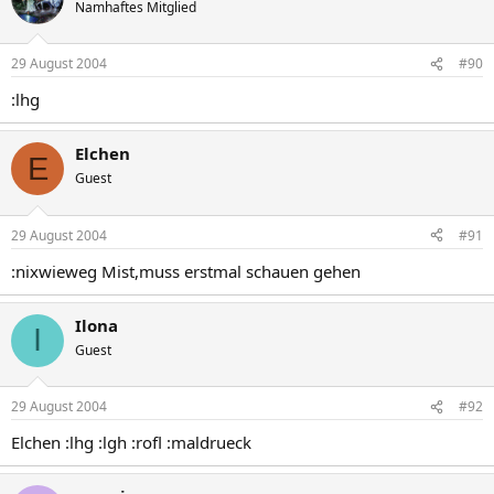
Namhaftes Mitglied
29 August 2004
#90
:lhg
Elchen
E
Guest
29 August 2004
#91
:nixwieweg Mist,muss erstmal schauen gehen
Ilona
I
Guest
29 August 2004
#92
Elchen :lhg :lgh :rofl :maldrueck