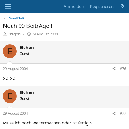
Anmelden
Registrieren
Small Talk
Noch 90 BeitrÄge !
E
E
Dragon82
29 August 2004
r
r
s
s
Elchen
E
t
t
Guest
e
e
l
l
l
l
29 August 2004
#76
e
t
r
a
:-D :-D
m
Elchen
E
Guest
29 August 2004
#77
Muss ich noch weitermachen oder ist fertig :-D