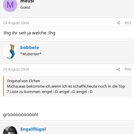
meusi
M
Guest
29 August 2004
#93
:lhg ihr seit ja welche :lhg
bobbele
*Muttertier*
29 August 2004
#94
Original von Elchen
Micha,was bekomme ich,wenn ich es schaffe,heute noch in die Top
7 Liste zu kommen :engel :-D :engel :-D :engel :-D
grööööööööööhl
Engelflügel