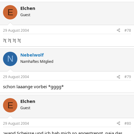
Elchen
E
Guest
29 August 2004
#78
?( ?( ?( ?(
Nebelwolf
N
Namhaftes Mitglied
29 August 2004
#79
schon laaange vorbei *gggg*
Elchen
E
Guest
29 August 2004
#80
:wand Scheisse,und ich hab mich so angestrengt..naja,das