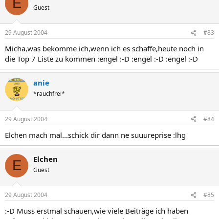
E
Guest
29 August 2004
#83
Micha,was bekomme ich,wenn ich es schaffe,heute noch in
die Top 7 Liste zu kommen :engel :-D :engel :-D :engel :-D
anie
*rauchfrei*
29 August 2004
#84
Elchen mach mal...schick dir dann ne suuureprise :lhg
Elchen
E
Guest
29 August 2004
#85
:-D Muss erstmal schauen,wie viele Beiträge ich haben