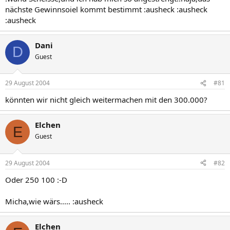
nächste Gewinnsoiel kommt bestimmt :ausheck :ausheck
:ausheck
Dani
D
Guest
29 August 2004
#81
könnten wir nicht gleich weitermachen mit den 300.000?
Elchen
E
Guest
29 August 2004
#82
Oder 250 100 :-D
Micha,wie wärs..... :ausheck
Elchen