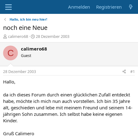
Anmelden
Registrieren
Hallo, ich bin neu hier!
noch eine Neue
E
E
calimero68
28 Dezember 2003
r
r
s
s
calimero68
C
t
t
Guest
e
e
l
l
l
l
28 Dezember 2003
#1
e
t
r
a
Hallo,
m
da ich dieses Forum durch einen glücklichen Zufall entdeckt
habe, möchte ich mich nun auch vorstellen. Ich bin 35 Jahre
alt, geschieden und lebe mit meinem Freund und seinem 14-
jährigen Sohn zusammen. Ich selbst habe keine eigenen
Kinder.
Gruß Calimero