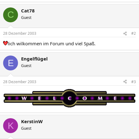
Cat78
C
Guest
28 Dezember 2003
#2
lich wilkommen im Forum und viel Spaß.
Engelflügel
E
Guest
28 Dezember 2003
#3
KerstinW
K
Guest