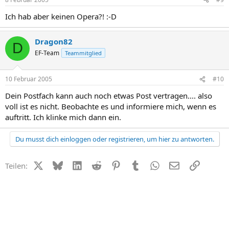
Ich hab aber keinen Opera?! :-D
Dragon82
D
EF-Team
Teammitglied
10 Februar 2005
#10
Dein Postfach kann auch noch etwas Post vertragen.... also
voll ist es nicht. Beobachte es und informiere mich, wenn es
auftritt. Ich klinke mich dann ein.
Du musst dich einloggen oder registrieren, um hier zu antworten.
X (Twitter)
Bluesky
LinkedIn
Reddit
Pinterest
Tumblr
WhatsApp
E-Mail
Link
Teilen: