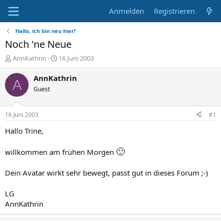
Anmelden
Registrieren
Hallo, ich bin neu hier!
Noch 'ne Neue
E
E
AnnKathrin
16 Juni 2003
r
r
s
s
AnnKathrin
A
t
t
Guest
e
e
l
l
l
l
16 Juni 2003
#1
e
t
r
a
Hallo Trine,
m
🙂
willkommen am frühen Morgen
Dein Avatar wirkt sehr bewegt, passt gut in dieses Forum ;-)
LG
AnnKathrin