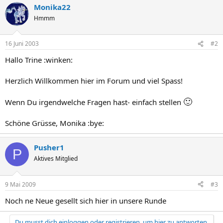
Monika22
Hmmm
16 Juni 2003
#2
Hallo Trine :winken:
Herzlich Willkommen hier im Forum und viel Spass!
🙂
Wenn Du irgendwelche Fragen hast- einfach stellen
Schöne Grüsse, Monika :bye:
Pusher1
P
Aktives Mitglied
9 Mai 2009
#3
Noch ne Neue gesellt sich hier in unsere Runde
Du musst dich einloggen oder registrieren, um hier zu antworten.