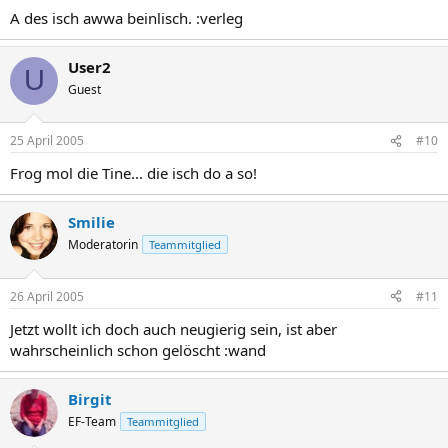
A des isch awwa beinlisch. :verleg
User2
U
Guest
25 April 2005
#10
Frog mol die Tine... die isch do a so!
Smilie
Moderatorin
Teammitglied
26 April 2005
#11
Jetzt wollt ich doch auch neugierig sein, ist aber
wahrscheinlich schon gelöscht :wand
Birgit
EF-Team
Teammitglied