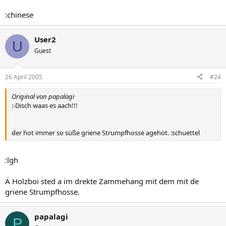
:chinese
User2
U
Guest
26 April 2005
#24
Original von papalagi
:-Disch waas es aach!!!
der hot immer so süße griene Strumpfhosse agehot. :schuettel
:lgh
Ä Holzboi sted a im drekte Zammehang mit dem mit de
griene Strumpfhosse.
papalagi
P