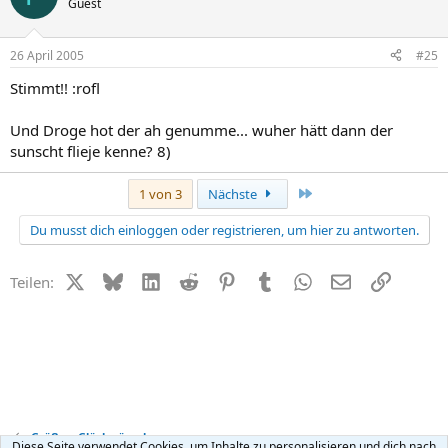
Guest
26 April 2005
#25
Stimmt!! :rofl
Und Droge hot der ah genumme... wuher hätt dann der
sunscht flieje kenne? 8)
Letzte
1 von 3
Nächste
Du musst dich einloggen oder registrieren, um hier zu antworten.
X (Twitter)
Bluesky
LinkedIn
Reddit
Pinterest
Tumblr
WhatsApp
E-Mail
Link
Teilen:
Grüße + Glückwünsche
Diese Seite verwendet Cookies, um Inhalte zu personalisieren und dich nach