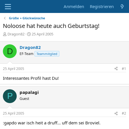
Anmelden
Registrieren
Grüße + Glückwünsche
Noloose hat heute auch Geburtstag!
E
E
Dragon82
25 April 2005
r
r
s
s
Dragon82
D
t
t
EF-Team
Teammitglied
e
e
l
l
l
l
25 April 2005
#1
e
t
r
a
Interessantes Profil hast Du!
m
papalagi
P
Guest
25 April 2005
#2
:gapdo war isch heit a druff... uff dem sei Broviel.