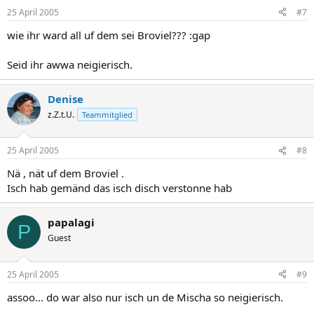
25 April 2005
#7
wie ihr ward all uf dem sei Broviel??? :gap
Seid ihr awwa neigierisch.
Denise
z.Z.t.U.
Teammitglied
25 April 2005
#8
Nä , nät uf dem Broviel .
Isch hab gemänd das isch disch verstonne hab
papalagi
P
Guest
25 April 2005
#9
assoo... do war also nur isch un de Mischa so neigierisch.