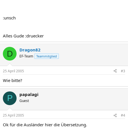
:unsch
Alles Gude :druecker
Dragon82
D
EF-Team
Teammitglied
25 April 2005
#3
Wie bitte?
papalagi
P
Guest
25 April 2005
#4
Ok für die Ausländer hier die Übersetzung.