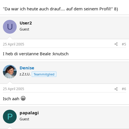
"Da war ich heute auch drauf.... auf dem seinem Profil!" 8)
User2
U
Guest
25 April 2005
#5
I heb di verstanne Beale :knutsch
Denise
z.Z.t.U.
Teammitglied
25 April 2005
#6
😀
Isch aah
papalagi
P
Guest