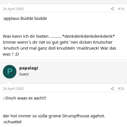
26 April 2005
#19
:applaus Büdde büdde
Was kann ich dir bieten ...........*denkdenkdenkdenkdenk*
Immer wenn´s dir net so gut geht ´nen dicken Knutscher
:knutsch und mal ganz doll knuddeln :maldrueck! Wär das
was ? ;D
papalagi
P
Guest
26 April 2005
#20
:-Disch waas es aach!!!
der hot immer so süße griene Strumpfhosse agehot.
:schuettel