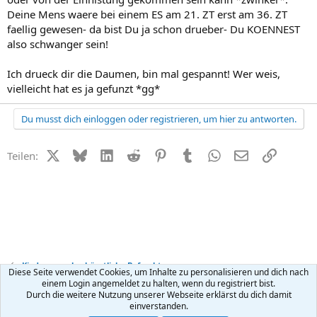
Deine Mens waere bei einem ES am 21. ZT erst am 36. ZT
faellig gewesen- da bist Du ja schon drueber- Du KOENNEST
also schwanger sein!
Ich drueck dir die Daumen, bin mal gespannt! Wer weis,
vielleicht hat es ja gefunzt *gg*
Du musst dich einloggen oder registrieren, um hier zu antworten.
X (Twitter)
Bluesky
LinkedIn
Reddit
Pinterest
Tumblr
WhatsApp
E-Mail
Link
Teilen:
Kinderwunsch + künstliche Befruchtung
Diese Seite verwendet Cookies, um Inhalte zu personalisieren und dich nach
einem Login angemeldet zu halten, wenn du registriert bist.
Durch die weitere Nutzung unserer Webseite erklärst du dich damit
Kontakt
Nutzungsbedingungen
Datenschutz
Hilfe
R
einverstanden.
S
S