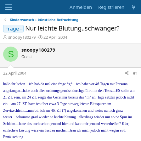
Anmelden
Registrieren
Kinderwunsch + künstliche Befruchtung
Nur leichte Blutung..schwanger?
Frage -
E
E
snoopy180279
22 April 2004
r
r
s
s
snoopy180279
S
t
t
Guest
e
e
l
l
l
l
22 April 2004
#1
e
t
r
a
hallo ihr lieben....ich hab da mal eine frage *g*....ich habe vor 46 Tagen mit Persona
m
angefangen...habe auch alles ordnungsgemäss durchgeführt mit den Tests....ES sollte am
21 ZT. sein, am 24 ZT. zeigte das Gerät mir bereits das "m" an, Tage setzten jedoch nicht
ein....am 27. ZT. hatte ich über etwa 3 Tage hinweg leichte Blutspuren im
Zervixschleim....nun bin ich am 46. ZT (?) angekommen und weiss nu nich ganz
weiter....bekomme grad wieder ne leichte blutung...allerdings wieder nur so ne Spur im
Schleim....hatte das auch schon jemand hier und kann mir jemand weiterhelfen? Klar,
einfachste Lösung wäre ein Test zu machen...trau ich mich jedoch nicht wegen evtl.
Enttäuschung.