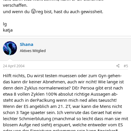
verschaffen.
😛
und wenn du
reg bist, hast du auch gewissheit.
lg
katja
Shana
Aktives Mitglied
24 April 2004
#5
Hilft nichts, Du wirst testen muessen oder zum Gyn gehen-
das kann dir keiner Abnehmen, auch wir nciht! Wie lange ist
denn dein Zyklus normalerweise? DEr Persoa gibt erst nach
etwa 8 vollen Zyklen 100% absolut richtige Aussagen ab-
steht auch in derPaclkung wenn mich ned alles taeuscht!
Wenn der ES angeblich am 21. ZT, war kann die Mens nicht
schon 3 Tage spaeter sein. Ich vemrute das Geraet hat eine
leichter Schmierblutung (manchmal so leicht dass man sie mit
blosem Aufge ned sieht) erspuert, welche entweder vom ES
oder von der Einnistung gekommen sein kann *zwinker*.