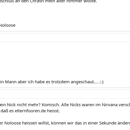
chluß an den Chrash mein alter nimmer wollte.
 Noloose
in Mann aber ich habe es trotzdem angeschaut.... ;-)
ein Nick nicht mehr? Komisch. Alle Nicks waren im Nirvana ver
daß es elternfooren.de heisst.
 Noloose heissen willst, können wir das in einer Sekunde ändern