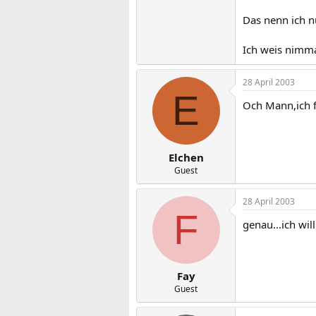
Das nenn ich nu
Ich weis nimma
28 April 2003
E
Och Mann,ich f
Elchen
Guest
28 April 2003
F
genau...ich wi
Fay
Guest