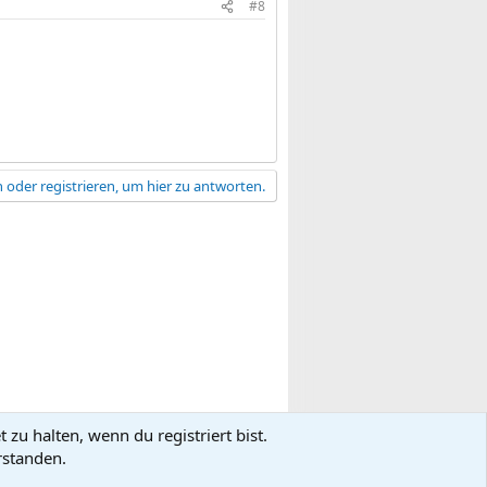
#8
 oder registrieren, um hier zu antworten.
zu halten, wenn du registriert bist.
gsbedingungen
Datenschutz
Hilfe
R
rstanden.
S
S