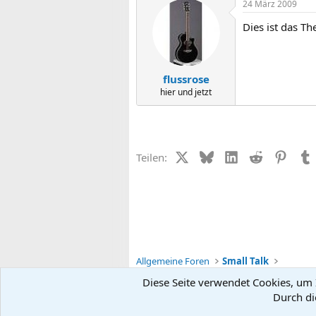
24 März 2009
Dies ist das T
flussrose
hier und jetzt
X (Twitter)
Bluesky
LinkedIn
Reddit
Pinter
Teilen:
Allgemeine Foren
Small Talk
Diese Seite verwendet Cookies, um I
Durch di