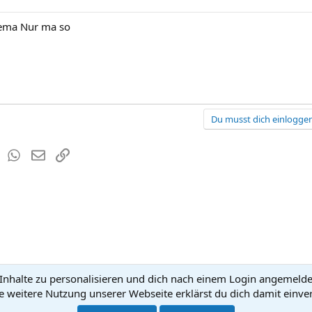
hema Nur ma so
Du musst dich einloggen
est
Tumblr
WhatsApp
E-Mail
Link
nhalte zu personalisieren und dich nach einem Login angemeldet 
Kontakt
Nutzun
e weitere Nutzung unserer Webseite erklärst du dich damit einve