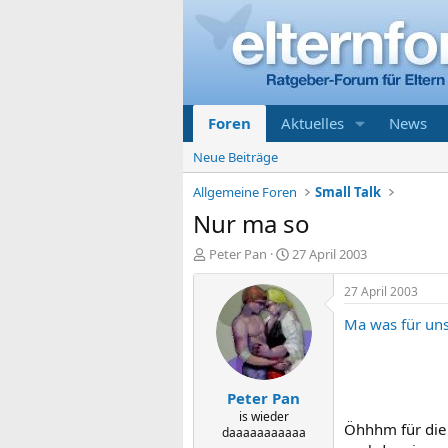
Foren
Aktuelles
News
Neue Beiträge
Allgemeine Foren
Small Talk
Nur ma so
E
E
Peter Pan
27 April 2003
r
r
s
s
27 April 2003
t
t
Ma was für un
e
e
l
l
l
l
e
t
Peter Pan
r
a
m
is wieder
Öhhhm für die ,
daaaaaaaaaaa