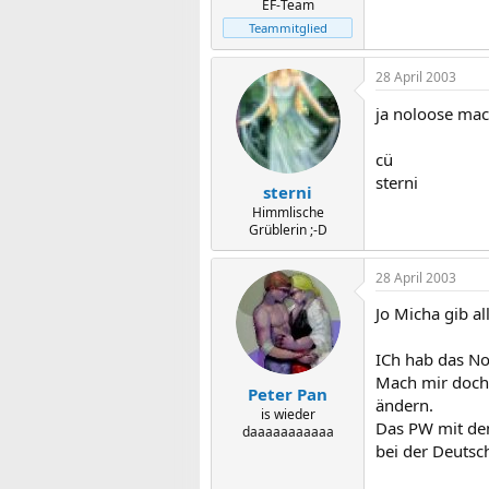
EF-Team
Teammitglied
28 April 2003
ja noloose mac 
cü
sterni
sterni
Himmlische
Grüblerin ;-D
28 April 2003
Jo Micha gib all
ICh hab das No
Mach mir doch 
Peter Pan
ändern.
is wieder
Das PW mit dem
daaaaaaaaaaa
bei der Deuts