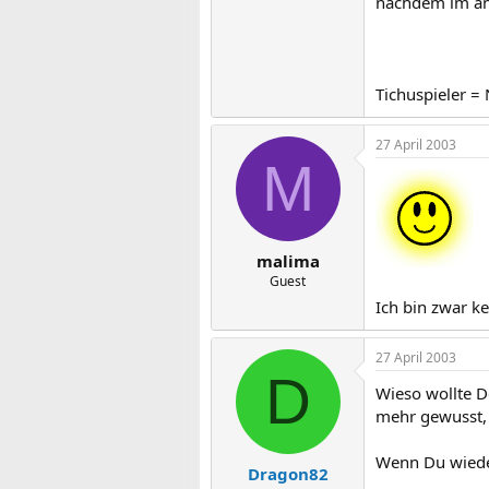
nachdem im ans
Tichuspieler =
27 April 2003
M
malima
Guest
Ich bin zwar ke
27 April 2003
D
Wieso wollte D
mehr gewusst, 
Wenn Du wieder
Dragon82