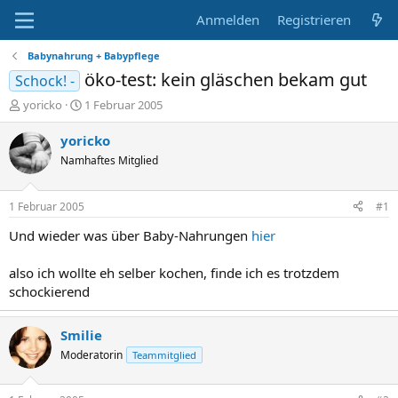
Anmelden
Registrieren
Babynahrung + Babypflege
öko-test: kein gläschen bekam gut
Schock! -
E
E
yoricko
1 Februar 2005
r
r
s
s
yoricko
t
t
Namhaftes Mitglied
e
e
l
l
l
l
1 Februar 2005
#1
e
t
r
a
Und wieder was über Baby-Nahrungen
hier
m
also ich wollte eh selber kochen, finde ich es trotzdem
schockierend
Smilie
Moderatorin
Teammitglied