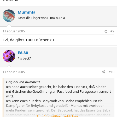
Mummla
Lässt die Finger von E-ma-nu-ela
1 Februar 2005
#9
Evi, da gibts 1000 Bücher zu.
EA 80
*is back*
1 Februar 2005
#10
Original von nummer3
Ich habe auch selber gekocht, ich habe den Eindruck, daß Kinder
mit Gläschen die Gewöhnung an Fast food und Fertigessen trainiert
wird.
Ich kann euch nur den Babycook von Beaba empfehlen. Ist ein
Dampfgarer für BAbykost und gerade für Mamas mit zwei oder
mehr Kindern sehr geeignet. Der Babycook hat das Essen fürs Baby
"gemacht" solange ich die zwei Großen vom Kindergarten abgeholt
Zum Vergrößern anklicken....