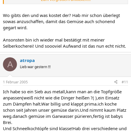
habe.
:bye: :bye:
Wo gibts den und was kostet der? Hab mir schon überlegt
christine
sowas anzuschaffen, damit das Gemüse auch schonend
gegart wird.
Ansonsten bin ich wieder mal bestätigt mit meiner
Selberkocherei! Und soooviel Aufwand ist das nun echt nicht.
atropa
A
Lieb war gestern !!!
1 Februar 2005
#11
Ich habe so ein Sieb aus metall,kann man an die Topfgröße
anpassen(weiß nicht wie die Dinger heißen ?( ),ein Einsatz
zum Dämpfen halt.War billig und klappt prima.ich koche
schon seit Jahren unser gemüse darin.Und nimmt kaum Platz
weg.danach gemüse im Garwasser pürieren,fertig ist babys
Brei.
Und Schneelkochtöpfe sind klasse!Hab drei verschiedene und