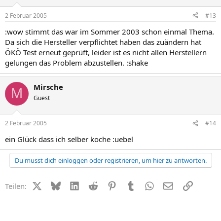
2 Februar 2005
#13
:wow stimmt das war im Sommer 2003 schon einmal Thema.
Da sich die Hersteller verpflichtet haben das zuändern hat
ÖKÖ Test erneut geprüft, leider ist es nicht allen Herstellern
gelungen das Problem abzustellen. :shake
Mirsche
M
Guest
2 Februar 2005
#14
ein Glück dass ich selber koche :uebel
Du musst dich einloggen oder registrieren, um hier zu antworten.
X (Twitter)
Bluesky
LinkedIn
Reddit
Pinterest
Tumblr
WhatsApp
E-Mail
Link
Teilen: