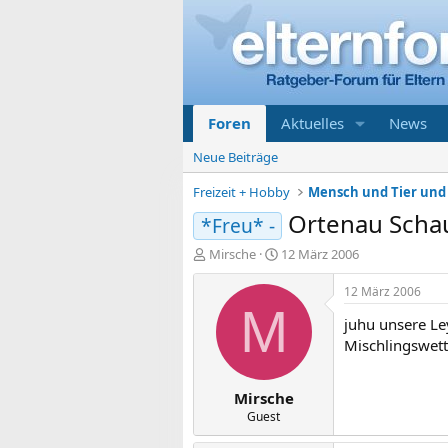
Foren
Aktuelles
News
Neue Beiträge
Freizeit + Hobby
Mensch und Tier und 
Ortenau Scha
*Freu* -
E
E
Mirsche
12 März 2006
r
r
s
s
12 März 2006
t
t
M
juhu unsere Le
e
e
l
l
Mischlingswett
l
l
e
t
Mirsche
r
a
m
Guest