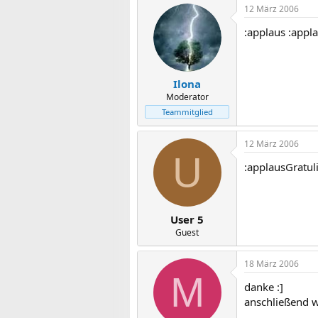
12 März 2006
:applaus :appl
Ilona
Moderator
Teammitglied
12 März 2006
U
:applausGratuli
User 5
Guest
18 März 2006
M
danke :]
anschließend wa