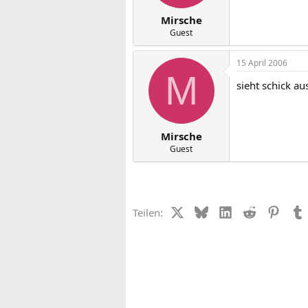
Mirsche
Guest
15 April 2006
M
sieht schick a
Mirsche
Guest
X (Twitter)
Bluesky
LinkedIn
Reddit
Pinter
Teilen: