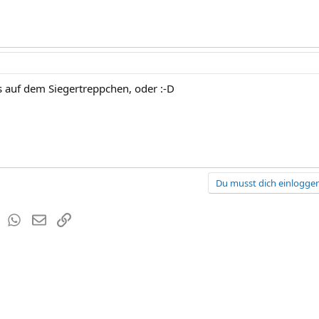
us auf dem Siegertreppchen, oder :-D
Du musst dich einloggen
est
Tumblr
WhatsApp
E-Mail
Link