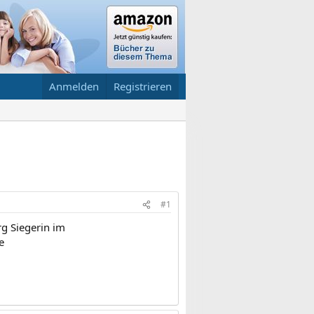
Anmelden
Registrieren
#1
rg Siegerin im
e