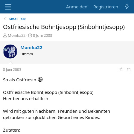
Anmelden
Registrieren
Small Talk
Ostfriesische Bohntjesopp (Sinbohntjesopp)
E
E
Monika22
8 Juni 2003
r
r
s
s
Monika22
t
t
Hmmm
e
e
l
l
l
l
8 Juni 2003
#1
e
t
r
a
😀
So als Ostfriesin
m
Ostfriesische Bohntjesopp (Sinbohntjesopp)
Hier bei uns erhältlich
Wird mit guten Nachbarn, Freunden und Bekannten
getrunken zur glücklichen Geburt eines Kindes.
Zutaten: