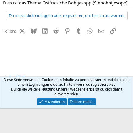
Dies ist das Thema Ostfriesiche Bohtjesopp (Sinbohntjesopp)
Du musst dich einloggen oder registrieren, um hier zu antworten.
X (Twitter)
Bluesky
LinkedIn
Reddit
Pinterest
Tumblr
WhatsApp
E-Mail
Link
Teilen:
Small Talk
Diese Seite verwendet Cookies, um Inhalte zu personalisieren und dich nach
einem Login angemeldet zu halten, wenn du registriert bist.
Durch die weitere Nutzung unserer Webseite erklärst du dich damit
Kontakt
Nutzungsbedingungen
Datenschutz
Hilfe
R
einverstanden.
S
S
®
Community platform by XenForo
© 2010-2026 XenForo Ltd.
Akzeptieren
Erfahre mehr…