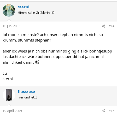
sterni
Himmlische Grüblerin ;-D
10 Juni 2003
#14
lol monika meinste? ach unser stephan nimmts nicht so
krumm. stümmts stephan?
aber ick wees ja nich obs nur mir so ging als ick bohntjesupp
las dachte ick wäre bohnensuppe aber dit hat ja nichmal
😀
ähnlichkeit damit
cü
sterni
flussrose
hier und jetzt
19 April 2009
#15