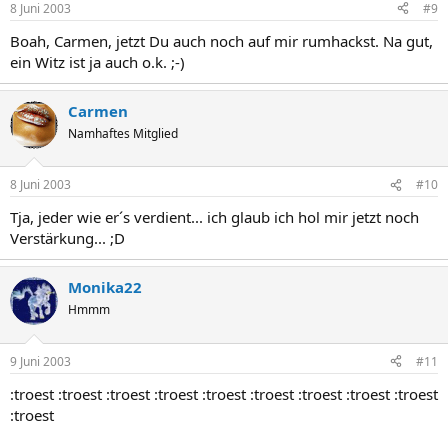
8 Juni 2003
#9
Boah, Carmen, jetzt Du auch noch auf mir rumhackst. Na gut,
ein Witz ist ja auch o.k. ;-)
Carmen
Namhaftes Mitglied
8 Juni 2003
#10
Tja, jeder wie er´s verdient... ich glaub ich hol mir jetzt noch
Verstärkung... ;D
Monika22
Hmmm
9 Juni 2003
#11
:troest :troest :troest :troest :troest :troest :troest :troest :troest
:troest