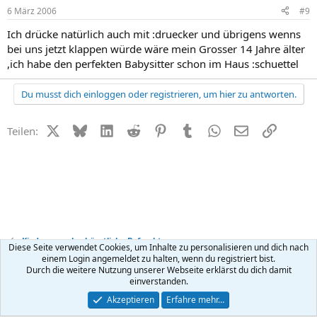
6 März 2006
#9
Ich drücke natürlich auch mit :druecker und übrigens wenns
bei uns jetzt klappen würde wäre mein Grosser 14 Jahre älter
,ich habe den perfekten Babysitter schon im Haus :schuettel
Du musst dich einloggen oder registrieren, um hier zu antworten.
X (Twitter)
Bluesky
LinkedIn
Reddit
Pinterest
Tumblr
WhatsApp
E-Mail
Link
Teilen:
Kinderwunsch + künstliche Befruchtung
Diese Seite verwendet Cookies, um Inhalte zu personalisieren und dich nach
einem Login angemeldet zu halten, wenn du registriert bist.
Durch die weitere Nutzung unserer Webseite erklärst du dich damit
Kontakt
Nutzungsbedingungen
Datenschutz
Hilfe
R
einverstanden.
S
S
®
Community platform by XenForo
© 2010-2026 XenForo Ltd.
Akzeptieren
Erfahre mehr…