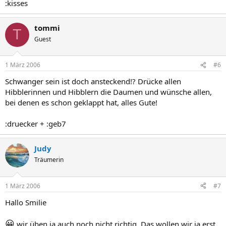
:kisses
tommi
T
Guest
1 März 2006
#6
Schwanger sein ist doch ansteckend!? Drücke allen
Hibblerinnen und Hibblern die Daumen und wünsche allen,
bei denen es schon geklappt hat, alles Gute!
:druecker + :geb7
Judy
Träumerin
1 März 2006
#7
Hallo Smilie
😀
wir üben ja auch noch nicht richtig. Das wollen wir ja erst