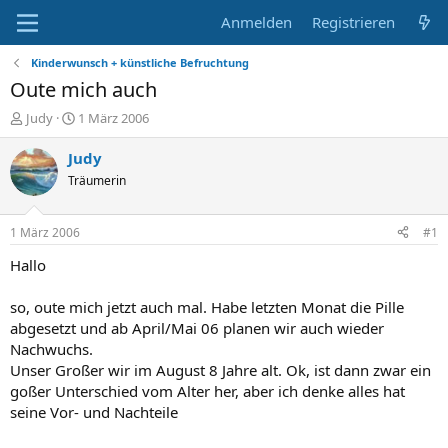
Anmelden
Registrieren
Kinderwunsch + künstliche Befruchtung
Oute mich auch
E
E
Judy
1 März 2006
r
r
s
s
Judy
t
t
Träumerin
e
e
l
l
l
l
1 März 2006
#1
e
t
r
a
Hallo
m
so, oute mich jetzt auch mal. Habe letzten Monat die Pille
abgesetzt und ab April/Mai 06 planen wir auch wieder
Nachwuchs.
Unser Großer wir im August 8 Jahre alt. Ok, ist dann zwar ein
goßer Unterschied vom Alter her, aber ich denke alles hat
seine Vor- und Nachteile