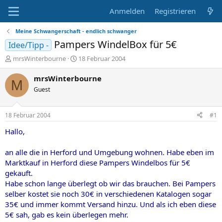
Anmelden
Registrieren
Meine Schwangerschaft - endlich schwanger
Pampers WindelBox für 5€
Idee/Tipp -
E
E
mrsWinterbourne
18 Februar 2004
r
r
s
s
mrsWinterbourne
M
t
t
Guest
e
e
l
l
l
l
18 Februar 2004
#1
e
t
r
a
Hallo,
m
an alle die in Herford und Umgebung wohnen. Habe eben im
Marktkauf in Herford diese Pampers Windelbos für 5€
gekauft.
Habe schon lange überlegt ob wir das brauchen. Bei Pampers
selber kostet sie noch 30€ in verschiedenen Katalogen sogar
35€ und immer kommt Versand hinzu. Und als ich eben diese
5€ sah, gab es kein überlegen mehr.