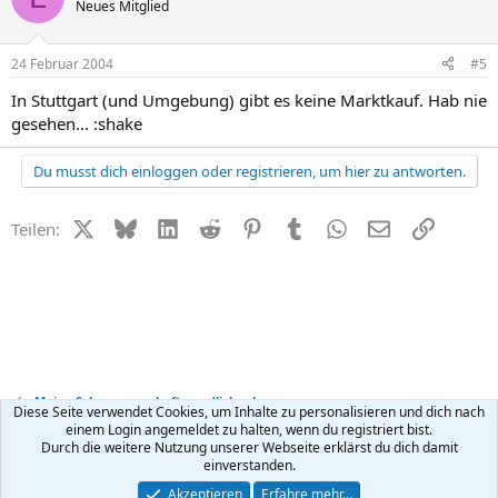
Neues Mitglied
24 Februar 2004
#5
In Stuttgart (und Umgebung) gibt es keine Marktkauf. Hab nie
gesehen... :shake
Du musst dich einloggen oder registrieren, um hier zu antworten.
X (Twitter)
Bluesky
LinkedIn
Reddit
Pinterest
Tumblr
WhatsApp
E-Mail
Link
Teilen:
Meine Schwangerschaft - endlich schwanger
Diese Seite verwendet Cookies, um Inhalte zu personalisieren und dich nach
einem Login angemeldet zu halten, wenn du registriert bist.
Durch die weitere Nutzung unserer Webseite erklärst du dich damit
Kontakt
Nutzungsbedingungen
Datenschutz
Hilfe
R
einverstanden.
S
S
®
Community platform by XenForo
© 2010-2026 XenForo Ltd.
Akzeptieren
Erfahre mehr…