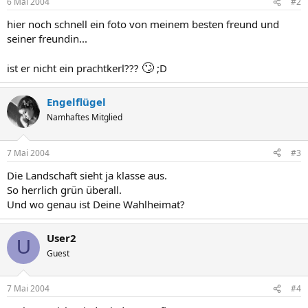
6 Mai 2004
#2
hier noch schnell ein foto von meinem besten freund und
seiner freundin...
🙄
ist er nicht ein prachtkerl???
;D
Engelflügel
Namhaftes Mitglied
7 Mai 2004
#3
Die Landschaft sieht ja klasse aus.
So herrlich grün überall.
Und wo genau ist Deine Wahlheimat?
User2
U
Guest
7 Mai 2004
#4