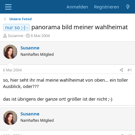
Anmelden
Registrieren
Unsere Fotos!
panorama bild meiner wahlheimat
nur so ;-) -
E
E
Susanne
6 Mai 2004
r
r
s
s
Susanne
t
t
Namhaftes Mitglied
e
e
l
l
l
l
6 Mai 2004
#1
e
t
r
a
so, hier seht ihr mal meine wahlheimat von oben... ein toller
m
Ausblick, oder???
das ist übrigens der ganze ort! größer ist der nicht ;-)
Susanne
Namhaftes Mitglied