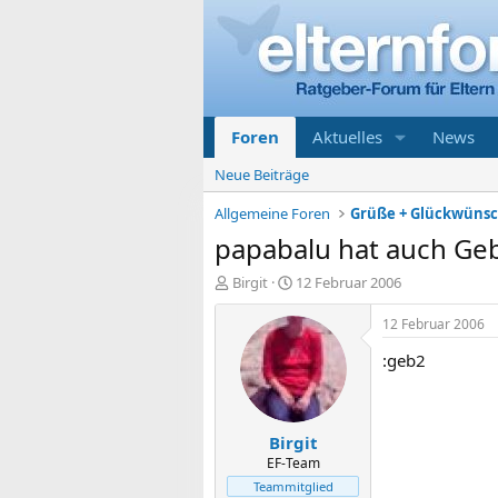
Foren
Aktuelles
News
Neue Beiträge
Allgemeine Foren
Grüße + Glückwüns
papabalu hat auch Geb
E
E
Birgit
12 Februar 2006
r
r
s
s
12 Februar 2006
t
t
:geb2
e
e
l
l
l
l
e
t
Birgit
r
a
m
EF-Team
Teammitglied