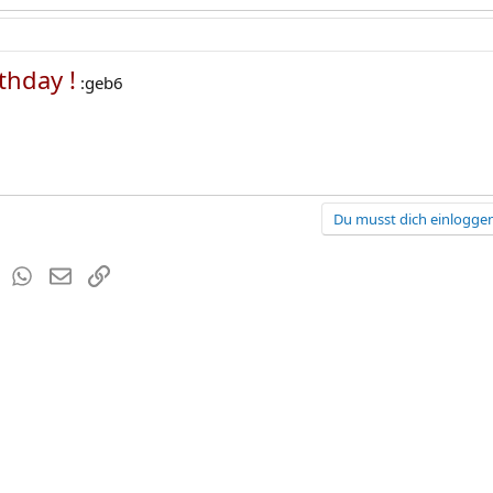
thday !
:geb6
Du musst dich einloggen
est
Tumblr
WhatsApp
E-Mail
Link