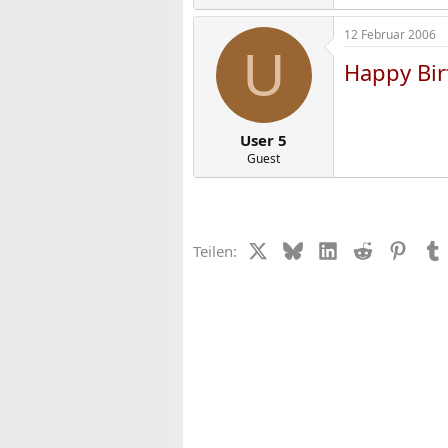
12 Februar 2006
U
Happy Bir
User 5
Guest
X (Twitter)
Bluesky
LinkedIn
Reddit
Pinter
Teilen: