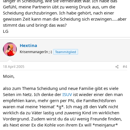
länger in Scheidung, wie sie verheiratet war. Ich habe das
Gefühl, meine Partnerin übt zu wenig Druck aus, um die
Scheidung durchzubringen. Ich habe gehört, nach einer
gewissen Zeit kann man die Scheidung sich erzwingen.....aber
stimmt das und bringt das was?
LG
Hextina
KrisenmanagerIn ;-)
Teammitglied
18 April 2005
#4
Moin,
also zum Thema Scheidung und neue Familie gibt es viele
Seiten im Netz. Ich denke der
ISUV
ist wieder einer den man
empfehlen kann, mehr gern per PN, die FamRechtsforen
waren mal meine 'Heimat' *g*. Ich mag zB den VafK nicht
wirklich da zu Väter lastig und zuwenig Kind im wirklichen
Vordergrund. Zudem wirst du da uU wenig Freunde finden,
als Next einer Ex die Kohle von ihrem Ex will *meinjanur*