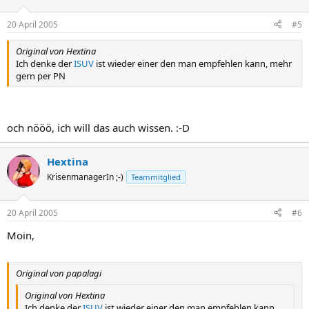
20 April 2005
#5
Original von Hextina
Ich denke der
ISUV
ist wieder einer den man empfehlen kann, mehr
gern per PN
och nööö, ich will das auch wissen. :-D
Hextina
KrisenmanagerIn ;-)
Teammitglied
20 April 2005
#6
Moin,
Original von papalagi
Original von Hextina
Ich denke der
ISUV
ist wieder einer den man empfehlen kann,