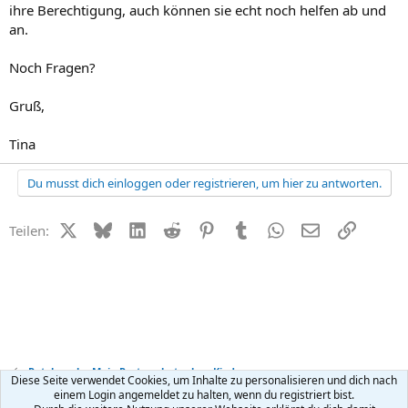
ihre Berechtigung, auch können sie echt noch helfen ab und
an.
Noch Fragen?
Gruß,
Tina
Du musst dich einloggen oder registrieren, um hier zu antworten.
X (Twitter)
Bluesky
LinkedIn
Reddit
Pinterest
Tumblr
WhatsApp
E-Mail
Link
Teilen:
Patchwork - Mein Partner hat schon Kinder
Diese Seite verwendet Cookies, um Inhalte zu personalisieren und dich nach
einem Login angemeldet zu halten, wenn du registriert bist.