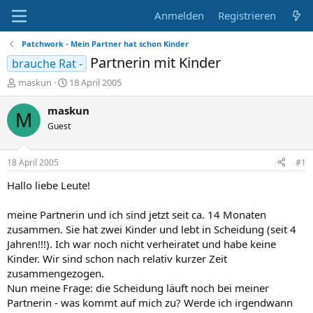
Anmelden
Registrieren
Patchwork - Mein Partner hat schon Kinder
Partnerin mit Kinder
brauche Rat -
E
E
maskun
18 April 2005
r
r
s
s
maskun
M
t
t
Guest
e
e
l
l
l
l
18 April 2005
#1
e
t
r
a
Hallo liebe Leute!
m
meine Partnerin und ich sind jetzt seit ca. 14 Monaten
zusammen. Sie hat zwei Kinder und lebt in Scheidung (seit 4
Jahren!!!). Ich war noch nicht verheiratet und habe keine
Kinder. Wir sind schon nach relativ kurzer Zeit
zusammengezogen.
Nun meine Frage: die Scheidung läuft noch bei meiner
Partnerin - was kommt auf mich zu? Werde ich irgendwann