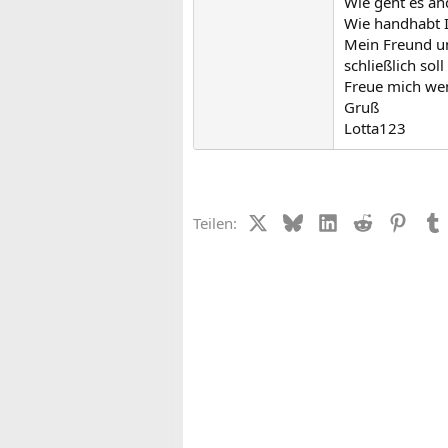
Wie geht es an
Wie handhabt I
Mein Freund un
schließlich soll
Freue mich wen
Gruß
Lotta123
X (Twitter)
Bluesky
LinkedIn
Reddit
Pinter
Teilen: