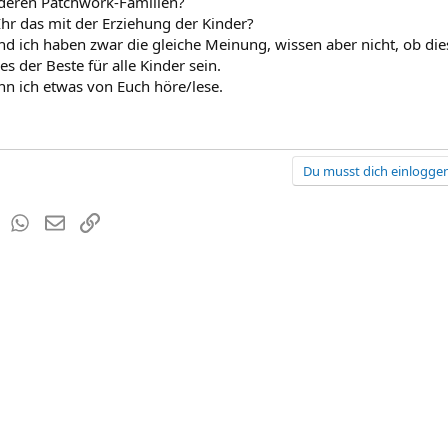
deren Patchwork-Familien?
hr das mit der Erziehung der Kinder?
d ich haben zwar die gleiche Meinung, wissen aber nicht, ob dies
 es der Beste für alle Kinder sein.
n ich etwas von Euch höre/lese.
Du musst dich einloggen
est
Tumblr
WhatsApp
E-Mail
Link