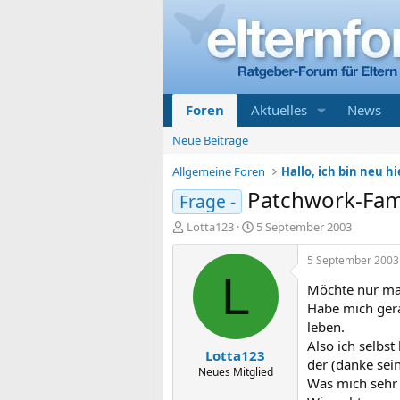
Foren
Aktuelles
News
Neue Beiträge
Allgemeine Foren
Hallo, ich bin neu hi
Patchwork-Fam
Frage -
E
E
Lotta123
5 September 2003
r
r
s
s
5 September 2003
t
t
L
Möchte nur mal
e
e
l
l
Habe mich gerad
l
l
leben.
e
t
Also ich selbs
Lotta123
r
a
der (danke sein
m
Neues Mitglied
Was mich sehr i