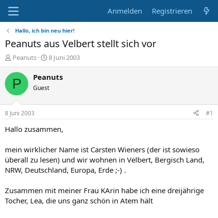
Anmelden
Registrieren
Hallo, ich bin neu hier!
Peanuts aus Velbert stellt sich vor
E
E
Peanuts
8 Juni 2003
r
r
s
s
Peanuts
P
t
t
Guest
e
e
l
l
l
l
8 Juni 2003
#1
e
t
r
a
Hallo zusammen,
m
mein wirklicher Name ist Carsten Wieners (der ist sowieso
überall zu lesen) und wir wohnen in Velbert, Bergisch Land,
NRW, Deutschland, Europa, Erde ;-) .
Zusammen mit meiner Frau KArin habe ich eine dreijährige
Tocher, Lea, die uns ganz schön in Atem hält