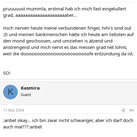
pruuuuust mummla, erstmal hab ich mich fast eingelullert
grad, aaaaaaaaaaaaaaaaaaaaaber...
mich nerven heute meine verbundenen finger, hihi's sind out
;D und meinen bankmenschen hätte ich heute am liebsten auf
den mond geschossen, und umziehen is ätzend und
anstrengend und mich nervt es das messen grad net lohnt,
weil die doooooooooooooooooooooooofe entzündung da ist.
SO!
Kasmira
K
Guest
11 Mai 2004
#8
:anbet okay... ich bin zwar nicht schwanger, aber ich darf doch
auch mal???:anbet