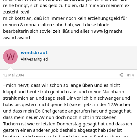
reihe bringt, sich das geld zu holen, daß mir von meinem ex
zusteht. :evil:
mich kotzt an, daß ich immer noch kein erziehungsgeld für
meinen 8 monate alten sohn hab, weil diese blöde
bearbeiterin sich soviel zeit läßt und alles 199% ig macht
:wand :wand
windsbraut
W
Aktives Mitglied
12 Mai 2004
#14
=mich nervt, dass wir schon so lange üben und es nicht
klappt und heute früh geht ich raus und meine Nachbarin
strahlt mich an und sagt: stell Dir vor ich bin schwanger und
habs bis gestern nicht gemerkt (sie ist jetzt in der 12.Woche)
und dass mein Ex-Chef gerade angerufen hat und gesagt hat,
dass mein neuer AV nun doch noch nicht in trockenen
Tüchern ist wie er letzten Donnerstag gesagt hat und dass ich
gestern einen anderen Job deshalb abgesagt hab (der ist
heute natürlich weg :kotz: ) und dass mein Konto schon am