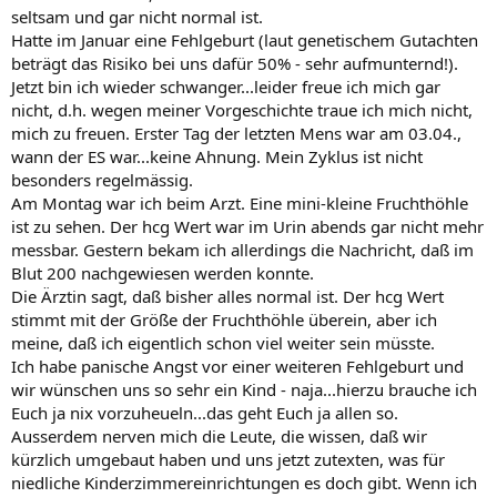
seltsam und gar nicht normal ist.
Hatte im Januar eine Fehlgeburt (laut genetischem Gutachten
beträgt das Risiko bei uns dafür 50% - sehr aufmunternd!).
Jetzt bin ich wieder schwanger...leider freue ich mich gar
nicht, d.h. wegen meiner Vorgeschichte traue ich mich nicht,
mich zu freuen. Erster Tag der letzten Mens war am 03.04.,
wann der ES war...keine Ahnung. Mein Zyklus ist nicht
besonders regelmässig.
Am Montag war ich beim Arzt. Eine mini-kleine Fruchthöhle
ist zu sehen. Der hcg Wert war im Urin abends gar nicht mehr
messbar. Gestern bekam ich allerdings die Nachricht, daß im
Blut 200 nachgewiesen werden konnte.
Die Ärztin sagt, daß bisher alles normal ist. Der hcg Wert
stimmt mit der Größe der Fruchthöhle überein, aber ich
meine, daß ich eigentlich schon viel weiter sein müsste.
Ich habe panische Angst vor einer weiteren Fehlgeburt und
wir wünschen uns so sehr ein Kind - naja...hierzu brauche ich
Euch ja nix vorzuheueln...das geht Euch ja allen so.
Ausserdem nerven mich die Leute, die wissen, daß wir
kürzlich umgebaut haben und uns jetzt zutexten, was für
niedliche Kinderzimmereinrichtungen es doch gibt. Wenn ich