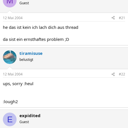
M
Guest
12 Mai 2004
#21
he das ist kein ich lach dich aus thread
da sist ein ernsthaftes problem ;D
tiramisuse
belustigt
12 Mai 2004
#22
ups, sorry :heul
:lough2
expidited
E
Guest