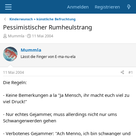
Anmelden
Registrieren
Kinderwunsch + künstliche Befruchtung
Pessimistischer Rumheulstrang
E
E
Mummla
11 Mai 2004
r
r
s
s
Mummla
t
t
Lässt die Finger von E-ma-nu-ela
e
e
l
l
l
l
11 Mai 2004
#1
e
t
r
a
Die Regeln:
m
- Keine Bemerkungen a la "Ja Mensch, ihr macht euch viel zu
viel Druck!"
- Nur echtes Gejammer, muss allerdings nicht nur ums
Schwangerwerden gehen
- Verbotenes Gejammer: "Ach Menno, ich bin schwanger und