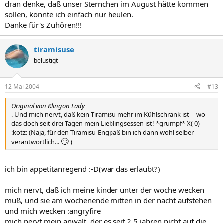
dran denke, daß unser Sternchen im August hätte kommen
sollen, könnte ich einfach nur heulen.
Danke für's Zuhören!!!
tiramisuse
belustigt
12 Mai 2004
#13
Original von Klingon Lady
. Und mich nervt, daß kein Tiramisu mehr im Kühlschrank ist -- wo
das doch seit drei Tagen mein Lieblingsessen ist! *grumpf* X( 0)
:kotz: (Naja, für den Tiramisu-Engpaß bin ich dann wohl selber
🙄
verantwortlich...
)
ich bin appetitanregend :-D(war das erlaubt?)
mich nervt, daß ich meine kinder unter der woche wecken
muß, und sie am wochenende mitten in der nacht aufstehen
und mich wecken :angryfire
mich nervt mein anwalt, der es seit 2,5 jahren nicht auf die