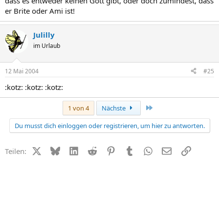
dass es entweder keinen Gott gibt, oder doch zumindest, dass
er Brite oder Ami ist!
Julilly
im Urlaub
12 Mai 2004
#25
:kotz: :kotz: :kotz:
Letzte
1 von 4
Nächste
Du musst dich einloggen oder registrieren, um hier zu antworten.
X (Twitter)
Bluesky
LinkedIn
Reddit
Pinterest
Tumblr
WhatsApp
E-Mail
Link
Teilen: