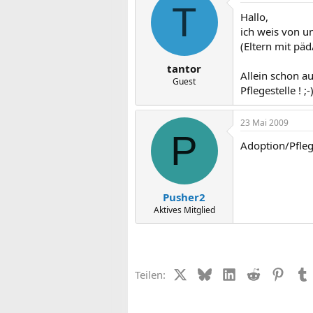
T
Hallo,
ich weis von u
(Eltern mit pä
tantor
Allein schon a
Guest
Pflegestelle ! ;-
23 Mai 2009
P
Adoption/Pfleg
Pusher2
Aktives Mitglied
X (Twitter)
Bluesky
LinkedIn
Reddit
Pinter
Teilen: