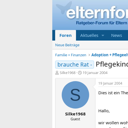
Foren
Aktuelles
News
Neue Beiträge
Familie + Finanzen
Pflegekin
brauche Rat -
E
E
Silke1968
19 Januar 2004
r
r
s
s
19 Januar 2004
t
t
S
Dies ist ein T
e
e
l
l
l
l
e
t
Hallo,
Silke1968
r
a
m
Guest
wir wollen woh