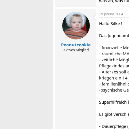
was ab, was fü
19 Januar 2004
Hallo Silke !
Das Jugendamt
Peanutcookie
- finanzielle M
Aktives Mitglied
- räumliche M
- zeitliche Mög
Pflegekindes a
- Alter (es sol
kriegen ein 14 
- familienähnl
-psychische Ge
Superhilfreich
Es gibt versch
- Dauerpflege 