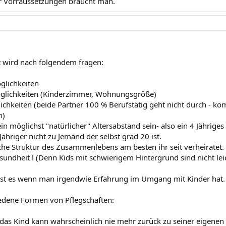
r Vorraussetzungen braucht man.
 wird nach folgendem fragen:
öglichkeiten
öglichkeiten (Kinderzimmer, Wohnungsgröße)
lichkeiten (beide Partner 100 % Berufstätig geht nicht durch - ko
n)
l ein möglichst "natürlicher" Altersabstand sein- also ein 4 Jährig
Jähriger nicht zu Jemand der selbst grad 20 ist.
iche Struktur des Zusammenlebens am besten ihr seit verheiratet.
sundheit ! (Denn Kids mit schwierigem Hintergrund sind nicht leic
 ist es wenn man irgendwie Erfahrung im Umgang mit Kinder hat.
iedene Formen von Pflegschaften:
(das Kind kann wahrscheinlich nie mehr zurück zu seiner eigenen 