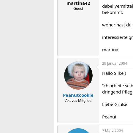
martina42
dabei vermittel
Guest
bekommt.
woher hast du d
interessierte g
martina
29 Januar 2004
Hallo Silke !
Ich arbeite se
dringend Pfleg
Peanutcookie
Aktives Mitglied
Liebe Grüße
Peanut
7 März 2004