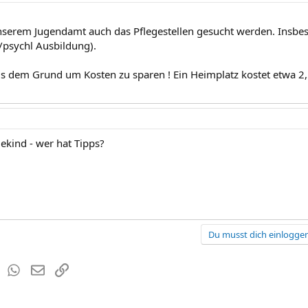
nserem Jugendamt auch das Pflegestellen gesucht werden. Insbeso
d/psychl Ausbildung).
us dem Grund um Kosten zu sparen ! Ein Heimplatz kostet etwa 2,5
)
ekind - wer hat Tipps?
Du musst dich einloggen
est
Tumblr
WhatsApp
E-Mail
Link