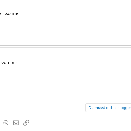
 ! :sonne
h von mir
Du musst dich einloggen
est
Tumblr
WhatsApp
E-Mail
Link