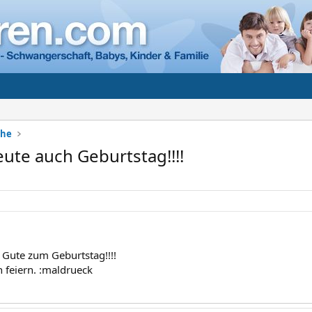
che
eute auch Geburtstag!!!!
d Gute zum Geburtstag!!!!
n feiern. :maldrueck