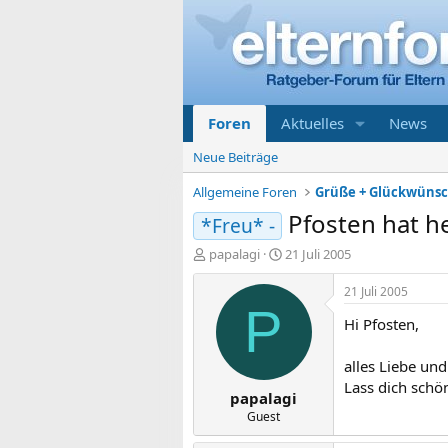
Foren
Aktuelles
News
Neue Beiträge
Allgemeine Foren
Grüße + Glückwüns
Pfosten hat h
*Freu* -
E
E
papalagi
21 Juli 2005
r
r
s
s
21 Juli 2005
t
t
P
Hi Pfosten,
e
e
l
l
l
l
alles Liebe un
e
t
Lass dich schö
papalagi
r
a
m
Guest