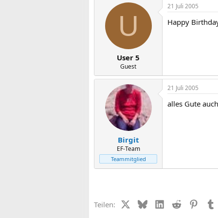
21 Juli 2005
U
Happy Birthday
User 5
Guest
21 Juli 2005
alles Gute auc
Birgit
EF-Team
Teammitglied
X (Twitter)
Bluesky
LinkedIn
Reddit
Pinter
Teilen: