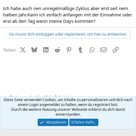
Ich habe auch nen unregelmäßige Zyklus aber erst seit nem
halben Jahr.Kann ich einfach anfangen mit der Einnahme oder
erst ab den Tag wenn meine Days kommen?
Du musst dich einloggen oder registrieren, um hier zu antworten.
X (Twitter)
Bluesky
LinkedIn
Reddit
Pinterest
Tumblr
WhatsApp
E-Mail
Link
Teilen:
Kinderwunsch + künstliche Befruchtung
Diese Seite verwendet Cookies, um Inhalte zu personalisieren und dich nach
einem Login angemeldet zu halten, wenn du registriert bist.
Durch die weitere Nutzung unserer Webseite erklärst du dich damit
Kontakt
Nutzungsbedingungen
Datenschutz
Hilfe
R
einverstanden.
S
S
®
Community platform by XenForo
© 2010-2026 XenForo Ltd.
Akzeptieren
Erfahre mehr…