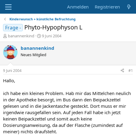
Anmelden
Registrieren
Kinderwunsch + künstliche Befruchtung
Phyto-Hypophyson L
Frage -
E
E
banannenkind
9 Juni 2004
r
r
s
s
banannenkind
t
t
Neues Mitglied
e
e
l
l
l
l
9 Juni 2004
#1
e
t
r
a
Hallo,
m
ich habe ein kleines Problem. Hab mir das Mittelchen neulich
in der Apotheke besorgt, im Bus dann den Beipackzettel
gelesen und in die Jackentasche gesteckt. Dort muss er mir
irgendwie rausgefallen sein. Auf jeden Fall habe ich jetzt
keinen Beipackzettel und somit auch keine
Dosierungsanweisung, da auf der Flasche (zumindest auf
meiner) nichts draufsteht.