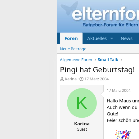
Foren
Aktuelles
News
Neue Beiträge
Allgemeine Foren
Small Talk
Pingi hat Geburtstag!
E
E
Karina
17 März 2004
r
r
s
s
17 März 2004
t
t
K
Hallo Maus un
e
e
l
l
Auch wenn du m
l
l
Gute!
e
t
Feier schön und
Karina
r
a
m
Guest