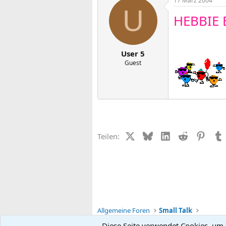
17 März 2004
U
HEBBIE B
User 5
Guest
X (Twitter)
Bluesky
LinkedIn
Reddit
Pinter
Teilen:
Allgemeine Foren
Small Talk
Diese Seite verwendet Cookies, um I