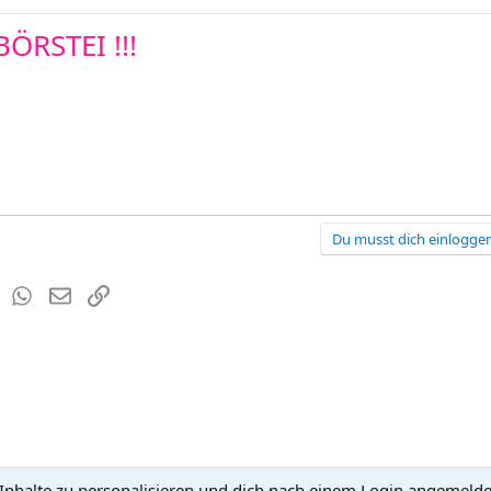
ÖRSTEI !!!
Du musst dich einloggen
est
Tumblr
WhatsApp
E-Mail
Link
nhalte zu personalisieren und dich nach einem Login angemeldet 