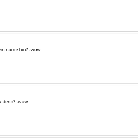
ein name hin? :wow
Du denn? :wow