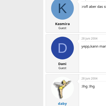
K
:rofl aber das 
Kasmira
Guest
28 Juni 2004
D
yepp,kann man
Dani
Guest
28 Juni 2004
:lhg :lhg
daby