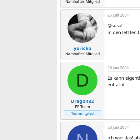
Namhaftes Mitglied
26 Juni 2004
@susal
in den letzten 
yoricko
Namhaftes Mitglied
26 Juni 2004
D
Es kann eigentl
enttarnt.
Dragon82
EF-Team
Teammitglied
28 Juni 2004
N
ich war das! ab