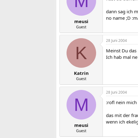
M
dann sag ich m
no name ;D :m
meusi
Guest
28 Juni 2004
K
Meinst Du das 
Ich hab mal ne
Katrin
Guest
28 Juni 2004
M
:rofl nein mic
das mit der fra
wenn ich ekelig
meusi
Guest