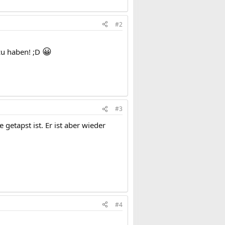
#2
😀
 zu haben! ;D
#3
 getapst ist. Er ist aber wieder
#4