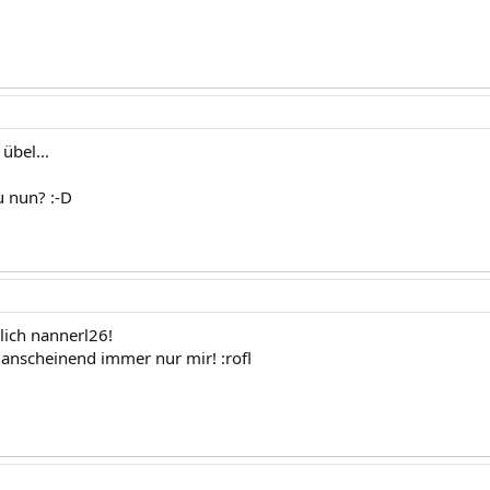
 übel...
u nun? :-D
ich nannerl26!
 anscheinend immer nur mir! :rofl