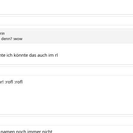
rin
u denn? :wow
hte ich könnte das auch im rl
r! :rofl :rofl
n namen noch immer nicht