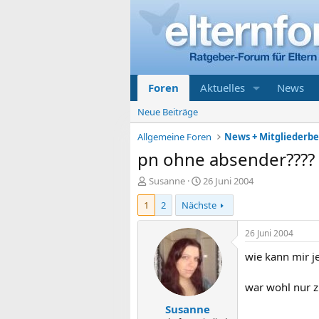
Foren
Aktuelles
News
Neue Beiträge
Allgemeine Foren
News + Mitgliederb
pn ohne absender????
E
E
Susanne
26 Juni 2004
r
r
1
2
Nächste
s
s
t
t
e
e
26 Juni 2004
l
l
wie kann mir 
l
l
e
t
r
a
war wohl nur z
m
Susanne