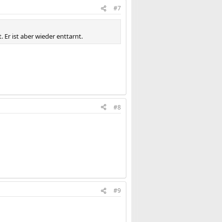
#7
. Er ist aber wieder enttarnt.
#8
#9