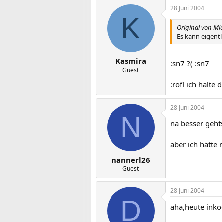
28 Juni 2004
K
Original von Mi
Es kann eigentli
Kasmira
:sn7 ?( :sn7
Guest
:rofl ich halte
28 Juni 2004
N
na besser geht
aber ich hätte
nannerl26
Guest
28 Juni 2004
D
aha,heute inko