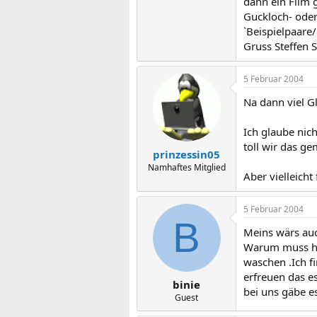
dann ein Film 
Guckloch- oder 
`Beispielpaare
Gruss Steffen 
5 Februar 2004
Na dann viel G
Ich glaube nic
toll wir das ge
prinzessin05
Namhaftes Mitglied
Aber vielleicht
5 Februar 2004
B
Meins wärs auc
Warum muss heu
waschen .Ich f
erfreuen das e
binie
bei uns gäbe e
Guest