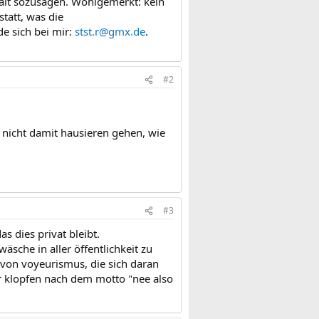
rait sozusagen. Wohlgemerkt: kein
tatt, was die
e sich bei mir:
stst.r@gmx.de
.
#2
h nicht damit hausieren gehen, wie
#3
s dies privat bleibt.
sche in aller öffentlichkeit zu
 von voyeurismus, die sich daran
er klopfen nach dem motto "nee also