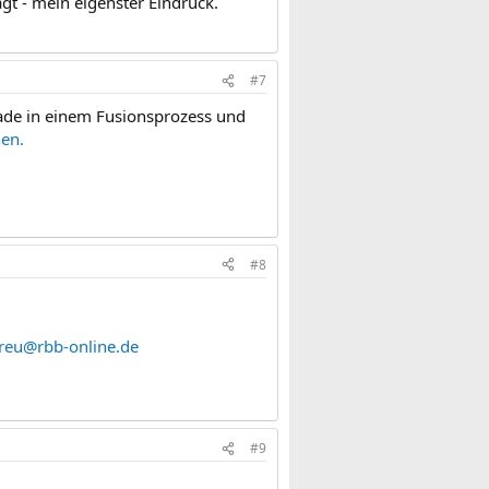
agt - mein eigenster Eindruck.
#7
ade in einem Fusionsprozess und
nen.
#8
treu@rbb-online.de
#9