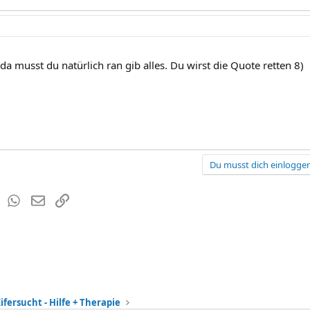
- da musst du natürlich ran gib alles. Du wirst die Quote retten 8)
Du musst dich einloggen
est
Tumblr
WhatsApp
E-Mail
Link
ifersucht - Hilfe + Therapie