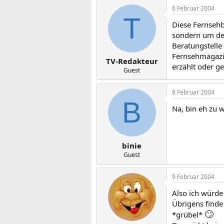
6 Februar 2004
T
Diese Fernsehb
sondern um den
Beratungstelle
Fernsehmagazin
TV-Redakteur
erzählt oder ge
Guest
8 Februar 2004
B
Na, bin eh zu 
binie
Guest
9 Februar 2004
Also ich würde
Übrigens finde
🙄
*grübel*