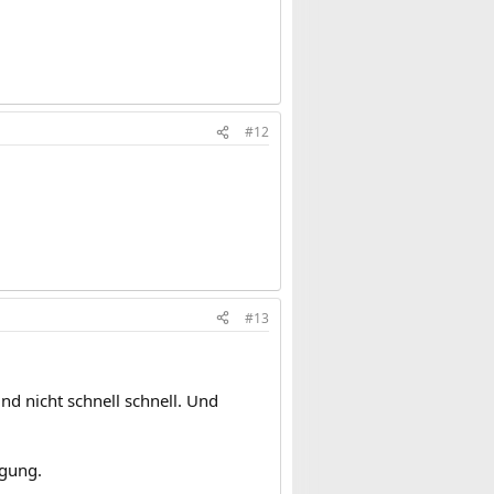
#12
#13
und nicht schnell schnell. Und
igung.