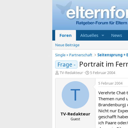
Foren
Aktuelles
News
Neue Beiträge
Single + Partnerschaft
Seitensprung + E
Portrait im Fe
Frage -
E
E
TV-Redakteur
5 Februar 2004
r
r
s
s
5 Februar 2004
t
t
T
Verehrte Chat-
e
e
l
l
Themen rund um
l
l
Brandenburg) e
e
t
Nicht nur Expe
TV-Redakteur
r
a
geschafft habe
m
Guest
ich Paare oder