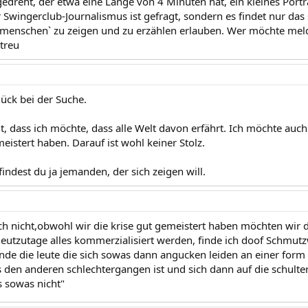
gedreht, der etwa eine Länge von 4 Minuten hat, ein kleines Port
Swingerclub-Journalismus ist gefragt, sondern es findet nur das s
/menschen` zu zeigen und zu erzählen erlauben. Wer möchte meld
Streu
lück bei der Suche.
ht, dass ich möchte, dass alle Welt davon erfährt. Ich möchte auc
meistert haben. Darauf ist wohl keiner Stolz.
 findest du ja jemanden, der sich zeigen will.
h nicht,obwohl wir die krise gut gemeistert haben möchten wir da
tzutage alles kommerzialisiert werden, finde ich doof Schmutzwä
inde die leute die sich sowas dann angucken leiden an einer form
s den anderen schlechtergangen ist und sich dann auf die schult
s sowas nicht"