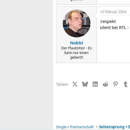
14 Februar 2004
:respekt
silent bei RTL 
Nobbi
Der PlautzAtor - Es
kann nur einen
geben!!!
X (Twitter)
Bluesky
LinkedIn
Reddit
Pinter
Teilen:
Single + Partnerschaft
Seitensprung + E