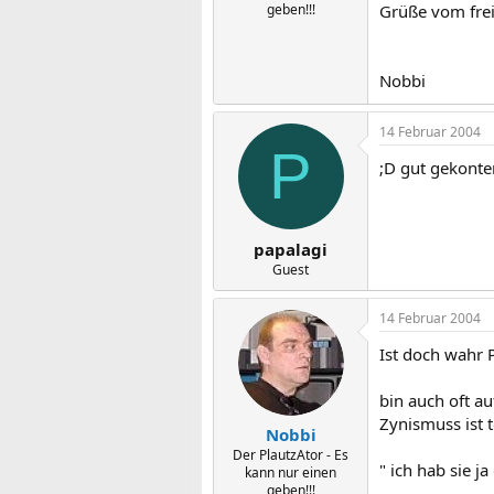
geben!!!
Grüße vom fre
Nobbi
14 Februar 2004
P
;D gut gekonte
papalagi
Guest
14 Februar 2004
Ist doch wahr 
bin auch oft au
Zynismuss ist t
Nobbi
Der PlautzAtor - Es
" ich hab sie j
kann nur einen
geben!!!