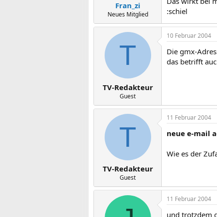
Das wirkt bei m
Fran_zi
:schiel
Neues Mitglied
10 Februar 2004
T
Die gmx-Adress
das betrifft a
TV-Redakteur
Guest
11 Februar 2004
T
neue e-mail a
Wie es der Zufa
TV-Redakteur
Guest
11 Februar 2004
und trotzdem g