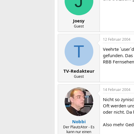
J
Joesy
Guest
12 Februar 2004
T
Veehrte `user`d
gefunden. Das 
RBB Fernsehen 
TV-Redakteur
Guest
14 Februar 2004
Nicht so zynisc
Oft werden unse
oder nicht. Da 
Nobbi
Also mehr Ged
Der PlautzAtor - Es
kann nur einen