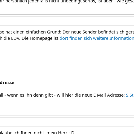
ir persönlich jedenfalls nicht unbedingt seriös, ist aber - wie ges
e hat einen einfachen Grund: Der neue Sender befindet sich ger
uch die EDV. Die Homepage ist
dort finden sich weitere Informatio
dresse
ll - wenn es ihn denn gibt - will hier die neue E Mail Adresse:
S.S
laube ich Ihnen nicht, mein Herr :-D