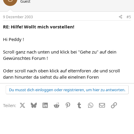
Guest
9 Dezember 2003
#5
RE: Hilfe! Wollt mich vorstellen!
Hi Peddy !
Scroll ganz nach unten und klick bei "Gehe zu" auf dein
Gewünschtes Forum !
Oder scroll nach oben klick auf elternforen .de und scroll
dann hinunter da siehst du alle einelnen Foren
Du musst dich einloggen oder registrieren, um hier zu antworten.
X (Twitter)
Bluesky
LinkedIn
Reddit
Pinterest
Tumblr
WhatsApp
E-Mail
Link
Teilen: