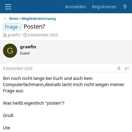
Anmelden
Registrieren
News + Mitgliederbetreuung
Posten?
Frage -
E
E
graefin
8 Dezember 2003
r
r
s
s
graefin
G
t
t
Guest
e
e
l
l
l
l
8 Dezember 2003
#1
e
t
r
a
Bin noch nicht lange bei Euch und auch kein
m
Computerfachmann,deshalb lacht mich nicht wegen meiner
Frage aus:
Was heißt eigentlich "posten"?
Gruß
Ute