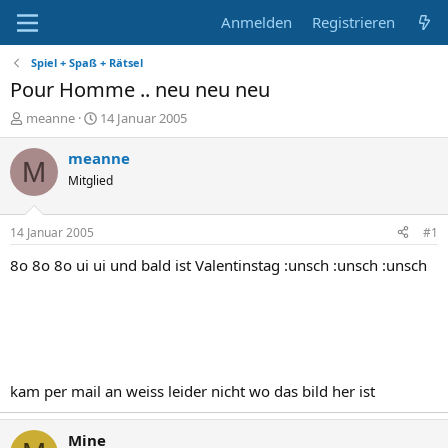
Anmelden
Registrieren
Spiel + Spaß + Rätsel
Pour Homme .. neu neu neu
E
E
meanne
14 Januar 2005
r
r
s
s
meanne
M
t
t
Mitglied
e
e
l
l
l
l
14 Januar 2005
#1
e
t
r
a
8o 8o 8o ui ui und bald ist Valentinstag :unsch :unsch :unsch
m
kam per mail an weiss leider nicht wo das bild her ist
Mine