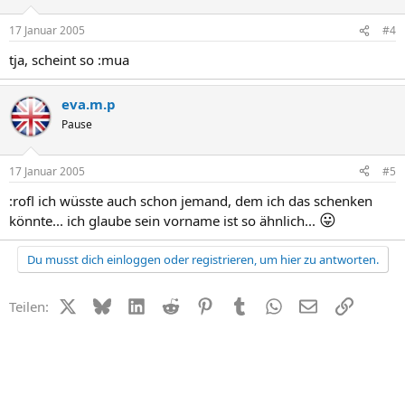
17 Januar 2005
#4
tja, scheint so :mua
eva.m.p
Pause
17 Januar 2005
#5
:rofl ich wüsste auch schon jemand, dem ich das schenken
😛
könnte... ich glaube sein vorname ist so ähnlich...
Du musst dich einloggen oder registrieren, um hier zu antworten.
X (Twitter)
Bluesky
LinkedIn
Reddit
Pinterest
Tumblr
WhatsApp
E-Mail
Link
Teilen: