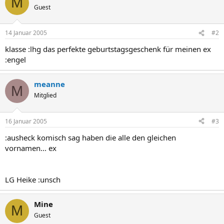
M
Guest
14 Januar 2005
#2
klasse :lhg das perfekte geburtstagsgeschenk für meinen ex
:engel
meanne
M
Mitglied
16 Januar 2005
#3
:ausheck komisch sag haben die alle den gleichen
vornamen... ex
LG Heike :unsch
Mine
M
Guest