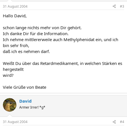
In der Studie mit 214 Kindern zeigte sich, daß das Präparat bei
gleicher Dosierung in den Morgenstunden zu höheren
31 August 2004
#3
Plasmaspiegeln von Methylphenidat führte als eine Vergleichs-
Hallo David,
Retardformulierung. Dieser Unterschied korrelierte mit einem
besseren Abschneiden der Kinder in Aufmerksamkeits- und
Verhaltenstests zu dieser Tageszeit. In den frühen
schon lange nichts mehr von Dir gehört.
Nachmittagsstunden unterschieden sich dagegen Plasmaspiegel
Ich danke Dir für die Information.
und klinische Wirksamkeit beider Formulierungen nicht signifikant.
Ich nehme mittlererweile auch Methylphenidat ein, und ich
Gegen Abend war dagegen die Vergleichsformulierung überlegen.
bin sehr froh,
daß ich es nehmen darf.
Weißt Du über das Retardmedikament, in welchen Stärken es
hergestellt
wird?
Viele Grüße von Beate
David
Armer Irrer! *g*
31 August 2004
#4