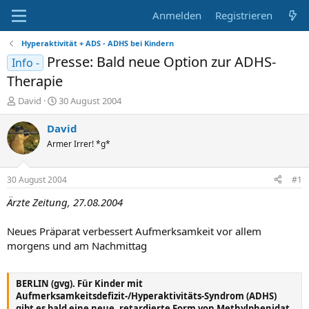
Anmelden
Registrieren
Hyperaktivität + ADS - ADHS bei Kindern
Presse: Bald neue Option zur ADHS-
Info -
Therapie
E
E
David
30 August 2004
r
r
s
s
David
t
t
Armer Irrer! *g*
e
e
l
l
l
l
30 August 2004
#1
e
t
r
a
Ärzte Zeitung, 27.08.2004
m
Neues Präparat verbessert Aufmerksamkeit vor allem
morgens und am Nachmittag
BERLIN (gvg). Für Kinder mit
Aufmerksamkeitsdefizit-/Hyperaktivitäts-Syndrom (ADHS)
gibt es bald eine neue, retardierte Form von Methylphenidat.