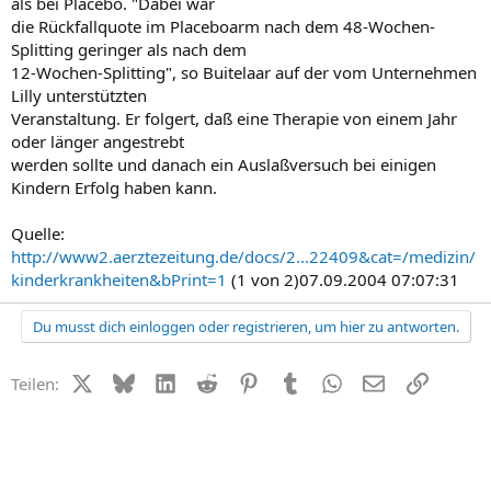
als bei Placebo. "Dabei war
die Rückfallquote im Placeboarm nach dem 48-Wochen-
Splitting geringer als nach dem
12-Wochen-Splitting", so Buitelaar auf der vom Unternehmen
Lilly unterstützten
Veranstaltung. Er folgert, daß eine Therapie von einem Jahr
oder länger angestrebt
werden sollte und danach ein Auslaßversuch bei einigen
Kindern Erfolg haben kann.
Quelle:
http://www2.aerztezeitung.de/docs/2...22409&cat=/medizin/
kinderkrankheiten&bPrint=1
(1 von 2)07.09.2004 07:07:31
Du musst dich einloggen oder registrieren, um hier zu antworten.
X (Twitter)
Bluesky
LinkedIn
Reddit
Pinterest
Tumblr
WhatsApp
E-Mail
Link
Teilen: