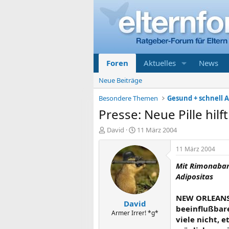
Foren
Aktuelles
News
Neue Beiträge
Besondere Themen
Gesund + schnell 
Presse: Neue Pille hi
E
E
David
11 März 2004
r
r
s
s
11 März 2004
t
t
Mit Rimonaban
e
e
l
l
Adipositas
l
l
e
t
NEW ORLEANS 
David
r
a
beeinflußbare
m
Armer Irrer! *g*
viele nicht, 