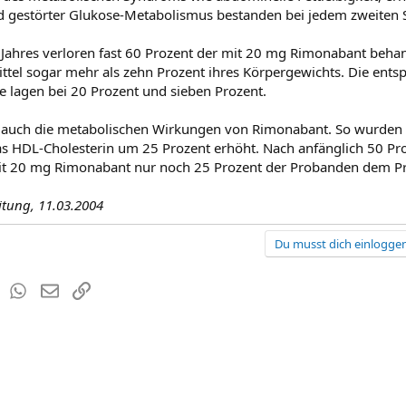
d gestörter Glukose-Metabolismus bestanden bei jedem zweiten 
 Jahres verloren fast 60 Prozent der mit 20 mg Rimonabant behan
rittel sogar mehr als zehn Prozent ihres Körpergewichts. Die ents
 lagen bei 20 Prozent und sieben Prozent.
auch die metabolischen Wirkungen von Rimonabant. So wurden d
s HDL-Cholesterin um 25 Prozent erhöht. Nach anfänglich 50 Pr
t 20 mg Rimonabant nur noch 25 Prozent der Probanden dem Pr
eitung, 11.03.2004
Du musst dich einloggen
est
Tumblr
WhatsApp
E-Mail
Link