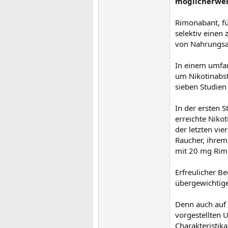
möglicherweis
Rimonabant, fü
selektiv einen
von Nahrungsau
In einem umfa
um Nikotinabst
sieben Studien
In der ersten 
erreichte Niko
der letzten vi
Raucher, ihrem
mit 20 mg Rimo
Erfreulicher B
übergewichtige
Denn auch auf 
vorgestellten 
Charakteristik