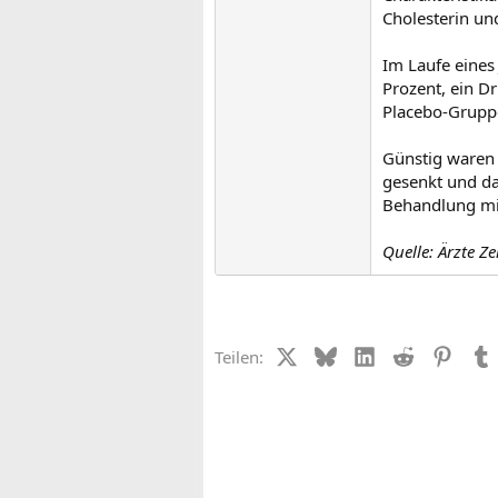
Cholesterin un
Im Laufe eines
Prozent, ein D
Placebo-Gruppe
Günstig waren 
gesenkt und da
Behandlung mi
Quelle: Ärzte Z
X (Twitter)
Bluesky
LinkedIn
Reddit
Pinter
Teilen: