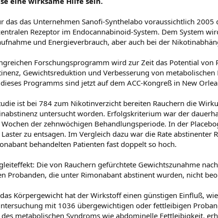
e eine wirksame Hilfe sein.
r das das Unternehmen Sanofi-Synthelabo voraussichtlich 2005 d
 zentralen Rezeptor im Endocannabinoid-System. Dem System wird
fnahme und Energieverbrauch, aber auch bei der Nikotinabhäng
ngreichen Forschungsprogramm wird zur Zeit das Potential vo
inenz, Gewichtsreduktion und Verbesserung von metabolischen 
 dieses Programms sind jetzt auf dem ACC-Kongreß in New Orlea
Studie ist bei 784 zum Nikotinverzicht bereiten Rauchern die Wir
tinabstinenz untersucht worden. Erfolgskriterium war der dauerh
er Wochen der zehnwöchigen Behandlungsperiode. In der Placebog
 Laster zu entsagen. Im Vergleich dazu war die Rate abstinenter 
nabant behandelten Patienten fast doppelt so hoch.
egleiteffekt: Die von Rauchern gefürchtete Gewichtszunahme nach 
n Probanden, die unter Rimonabant abstinent wurden, nicht beo
das Körpergewicht hat der Wirkstoff einen günstigen Einfluß, wi
Untersuchung mit 1036 übergewichtigen oder fettleibigen Proban
a des metabolischen Syndroms wie abdominelle Fettleibigkeit, erh